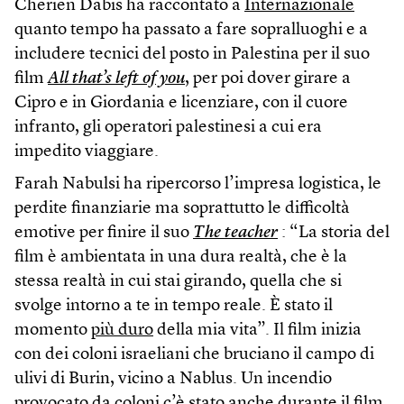
Cherien Dabis ha raccontato a
Internazionale
quanto tempo ha passato a fare sopralluoghi e a
includere tecnici del posto in Palestina per il suo
film
All that’s left of you
, per poi dover girare a
Cipro e in Giordania e licenziare, con il cuore
infranto, gli operatori palestinesi a cui era
impedito viaggiare.
Farah Nabulsi ha ripercorso l’impresa logistica, le
perdite finanziarie ma soprattutto le difficoltà
emotive per finire il suo
The teacher
: “La storia del
film è ambientata in una dura realtà, che è la
stessa realtà in cui stai girando, quella che si
svolge intorno a te in tempo reale. È stato il
momento
più duro
della mia vita”. Il film inizia
con dei coloni israeliani che bruciano il campo di
ulivi di Burin, vicino a Nablus. Un incendio
provocato da coloni c’è stato anche durante il film.