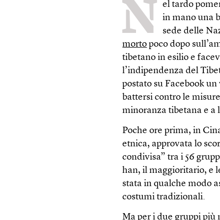
N
el tardo pome
in mano una ba
sede delle Na
morto
poco dopo sull’am
tibetano in esilio e face
l’indipendenza del Tibe
postato su Facebook un v
battersi contro le misur
minoranza tibetana e a l
Poche ore prima, in Cin
etnica, approvata lo sco
condivisa” tra i 56 grupp
han, il maggioritario, e
stata in qualche modo as
costumi tradizionali.
Ma per i due gruppi più n