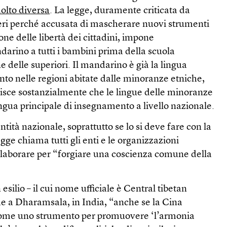
molto diversa
. La legge, duramente criticata da
nieri perché accusata di mascherare nuovi strumenti
one delle libertà dei cittadini, impone
arino a tutti i bambini prima della scuola
ine delle superiori. Il mandarino è già la lingua
to nelle regioni abitate dalle minoranze etniche,
lisce sostanzialmente che le lingue delle minoranze
ngua principale di insegnamento a livello nazionale.
tità nazionale, soprattutto se lo si deve fare con la
legge chiama tutti gli enti e le organizzazioni
ollaborare per “forgiare una coscienza comune della
 esilio – il cui nome ufficiale è Central tibetan
de a Dharamsala, in India, “anche se la Cina
come uno strumento per promuovere ‘l’armonia