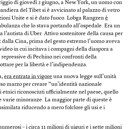
riggio di giovedì 2 giugno, a New York, un uomo con
ndiera del Tibet si è avvicinato al palazzo di vetro
zioni Unite e si è dato fuoco. Lobga Rangzen
è
bulanza che lo stava portando all’ospedale. Era un
va l’autista di Uber. Attivo sostenitore della causa per
t dalla Cina, prima del gesto estremo l’uomo aveva
ideo in cui incitava i compagni della diaspora a
e repressive di Pechino nei confronti della
ottare per la libertà e l’indipendenza.
a,
era entrata in vigore
una nuova legge sull’unità
rso marzo per creare “un’identità nazionale
i etnici riconosciuti ufficialmente nel paese, quello
 le varie minoranze. La maggior parte di queste è
similata riducendo a mero folclore gli usi e i
umerosi – i circa 11 milioni di uiguri e i sette milioni