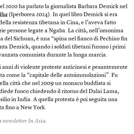
el 2020 ha parlato la giornalista Barbara Demick nel
dha
(Iperborea 2024). In quel libro Demick si era
della resistenza tibetana in Cina, e l’aveva fatto
varie persone legate a Ngaba. La città, nell’omonima
ia del Sichuan, è una “spina nel fianco di Pechino fin
onta Demick, quando i soldati tibetani furono i primi
’avanzata comunista durante la lunga marcia.
 anni di violente proteste anticinesi e pesantemente
uta come la “capitale delle autoimmolazioni”. Fu
della città che nel 2009 un monaco buddista si
 diede fuoco chiedendo il ritorno del Dalai Lama,
esilio in India. A quella protesta è poi seguita una
ata fino a New York.
a newsletter In Asia.