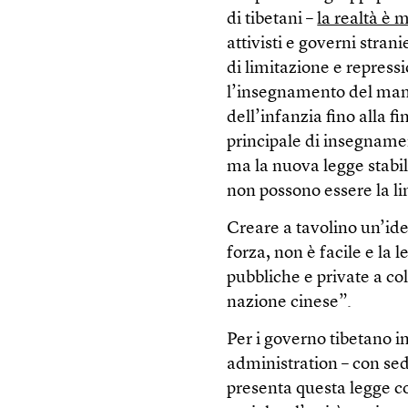
di tibetani –
la realtà è 
attivisti e governi stra
di limitazione e repressi
l’insegnamento del mand
dell’infanzia fino alla f
principale di insegnamen
ma la nuova legge stabi
non possono essere la li
Creare a tavolino un’iden
forza, non è facile e la 
pubbliche e private a c
nazione cinese”.
Per i governo tibetano in
administration – con se
presenta questa legge 