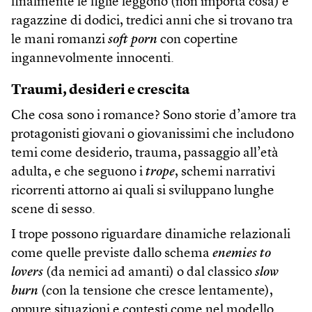
finalmente le figlie leggono (non importa cosa) e
ragazzine di dodici, tredici anni che si trovano tra
le mani romanzi
soft porn
con copertine
ingannevolmente innocenti.
Traumi, desideri e crescita
Che cosa sono i romance? Sono storie d’amore tra
protagonisti giovani o giovanissimi che includono
temi come desiderio, trauma, passaggio all’età
adulta, e che seguono i
trope
, schemi narrativi
ricorrenti attorno ai quali si sviluppano lunghe
scene di sesso.
I trope possono riguardare dinamiche relazionali
come quelle previste dallo schema
enemies to
lovers
(da nemici ad amanti) o dal classico
slow
burn
(con la tensione che cresce lentamente),
oppure situazioni e contesti come nel modello