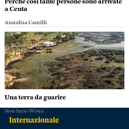
Perché così tante persone sono arrivate
a Ceuta
Annalisa Camilli
Una terra da guarire
Noo Saro-Wiwa