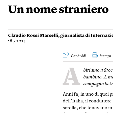
Un nome straniero
Claudio Rossi Marcelli
, giornalista di Internaz
18.7.2014
Condividi
Stampa
A
bitiamo a Stoc
bambino. A me 
compagno la tr
Anni fa, in uno di quei 
dell’Italia, il conduttor
sorella, che tenevano in