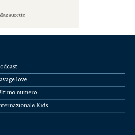
Mazaurette
odcast
avage love
ltimo numero
nternazionale Kids