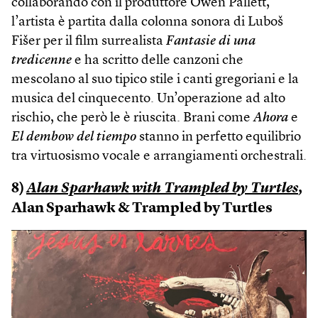
collaborando con il produttore Owen Pallett,
l’artista è partita dalla colonna sonora di Luboš
Fišer per il film surrealista
Fantasie di una
tredicenne
e ha scritto delle canzoni che
mescolano al suo tipico stile i canti gregoriani e la
musica del cinquecento. Un’operazione ad alto
rischio, che però le è riuscita. Brani come
Ahora
e
El dembow del tiempo
stanno in perfetto equilibrio
tra virtuosismo vocale e arrangiamenti orchestrali.
8)
Alan Sparhawk with Trampled by Turtles
,
Alan Sparhawk & Trampled by Turtles