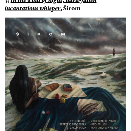
3)
In the wind of night, hard-fallen
incantations whisper
, Širom