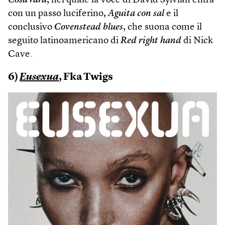
Cosa rara
, nel quale la voce di David Sylvian entra
con un passo luciferino,
Aguita con sal
e il
conclusivo
Covenstead blues
, che suona come il
seguito latinoamericano di
Red right hand
di Nick
Cave.
6)
Eusexua
, Fka Twigs