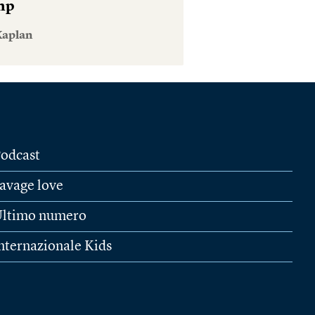
mp
Kaplan
odcast
avage love
ltimo numero
nternazionale Kids