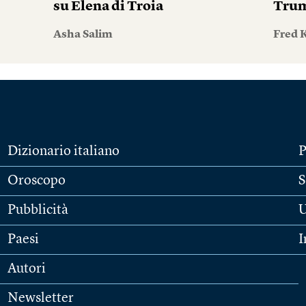
su Elena di Troia
Tru
Asha Salim
Fred 
Dizionario italiano
P
Oroscopo
S
Pubblicità
U
Paesi
I
Autori
Newsletter