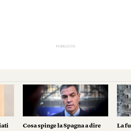
PUBBLICITÀ
iati
Cosa spinge la Spagna a dire
La fu