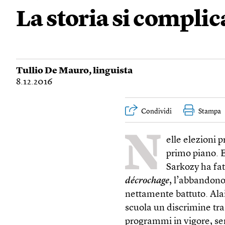
La storia si complic
Tullio De Mauro
, linguista
8.12.2016
Condividi
Stampa
N
elle elezioni p
primo piano. E
Sarkozy ha fat
décrochage
, l’abbandono 
nettamente battuto. Alai
scuola un discrimine tra 
programmi in vigore, se