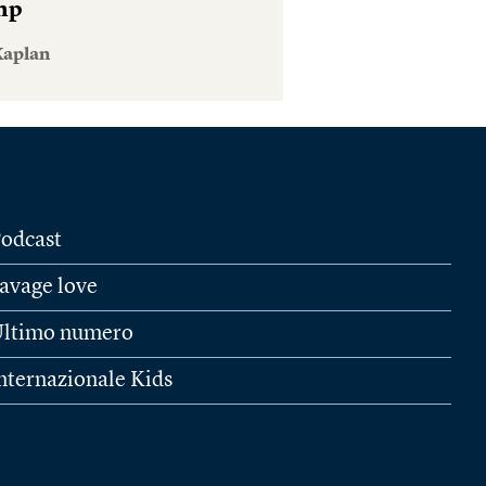
mp
Kaplan
odcast
avage love
ltimo numero
nternazionale Kids