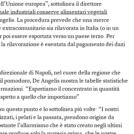
ell’Unione europea”, sottolinea il direttore
ale industriali conserve alimentari vegetali
ngelis. La procedura prevede che una merce
extracomunitario sia rilavorata in Italia (o in un
r poi essere esportata verso un paese terzo. Per
a la rilavorazione è esentata dal pagamento dei dazi
i
 direzionale di Napoli, nel cuore della regione che
l pomodoro, De Angelis mostra le tabelle statistiche
fermazioni: “Esportiamo il concentrato in quantità
ispetto a quello che importiamo”.
su questo punto e lo sottolinea più volte: “I nostri
zzati, i pelati e la passata, prendono origine da
tante l’allarmismo che è stato creato negli ultimi
lare produce solo la materia prima, che le nostre