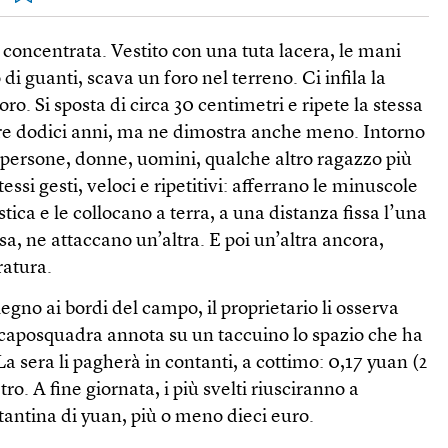
 concentrata. Vestito con una tuta lacera, le mani
 di guanti, scava un foro nel terreno. Ci infila la
oro. Si sposta di circa 30 centimetri e ripete la stessa
re dodici anni, ma ne dimostra anche meno. Intorno
di persone, donne, uomini, qualche altro ragazzo più
essi gesti, veloci e ripetitivi: afferrano le minuscole
stica e le collocano a terra, a una distanza fissa l’una
ssa, ne attaccano un’altra. E poi un’altra ancora,
ratura.
egno ai bordi del campo, il proprietario li osserva
caposquadra annota su un taccuino lo spazio che ha
a sera li pagherà in contanti, a cottimo: 0,17 yuan (2
ro. A fine giornata, i più svelti riusciranno a
tantina di yuan, più o meno dieci euro.