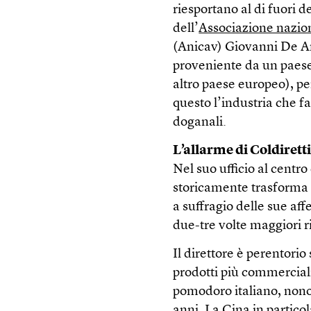
riesportano al di fuori d
dell’
Associazione nazion
(Anicav) Giovanni De A
proveniente da un paese 
altro paese europeo), pe
questo l’industria che f
doganali.
L’allarme di Coldirett
Nel suo ufficio al centro
storicamente trasforma i
a suffragio delle sue af
due-tre volte maggiori r
Il direttore è perentorio 
prodotti più commerciali
pomodoro italiano, nonos
anni. La Cina in partico