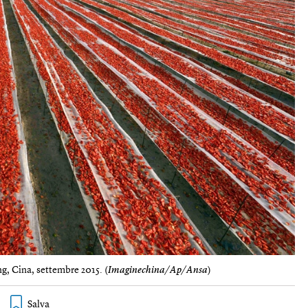
ng, Cina, settembre 2015. (
Imaginechina/Ap/Ansa
)