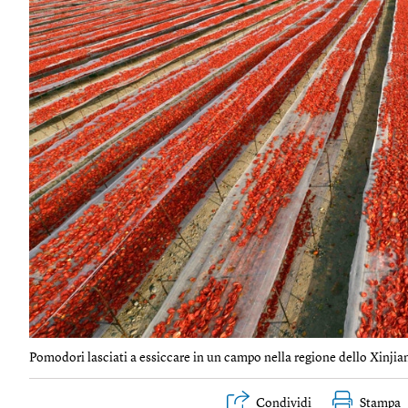
Pomodori lasciati a essiccare in un campo nella regione dello Xinjia
Condividi
Stampa