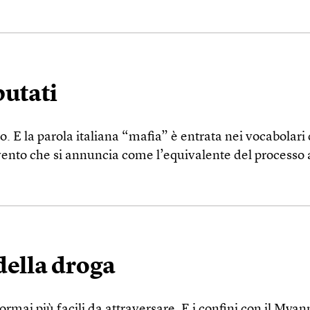
putati
o. E la parola italiana “mafia” è entrata nei vocabolari 
vento che si annuncia come l’equivalente del processo 
 della droga
rmai più facili da attraversare. E i confini con il Myan