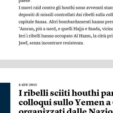
paese.
I nuovi raid contro gli houthi sono avvenuti stam
depositi di missili controllati dai ribelli sulla col
capitale Sanaa. Altri bombardamenti hanno preso
‘Amran, più a nord, e quelli Hajja e Saada, vicin
Ieri i ribelli hanno occupato Al Hazm, la città pr
Jawf, senza incontrare resistenza.
4
GIU 2015
I ribelli sciiti houthi 
colloqui sullo Yemen a
organizzati dalle Nazio