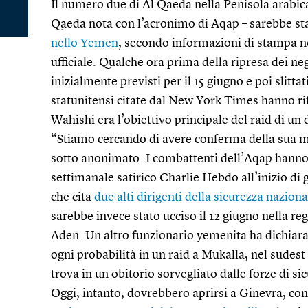
Il numero due di Al Qaeda nella Penisola arabica
Qaeda nota con l’acronimo di Aqap – sarebbe st
nello Yemen
, secondo informazioni di stampa n
ufficiale. Qualche ora prima della ripresa dei ne
inizialmente previsti per il 15 giugno e poi slittat
statunitensi citate dal New York Times hanno rife
Wahishi era l’obiettivo principale del raid di un 
“Stiamo cercando di avere conferma della sua mo
sotto anonimato. I combattenti dell’Aqap hanno r
settimanale satirico Charlie Hebdo all’inizio di 
che cita
due alti dirigenti della sicurezza nazio
sarebbe invece stato ucciso il 12 giugno nella re
Aden. Un altro funzionario yemenita ha dichiar
ogni probabilità in un raid a Mukalla, nel sudest 
trova in un obitorio sorvegliato dalle forze di sic
Oggi, intanto, dovrebbero aprirsi a Ginevra, con