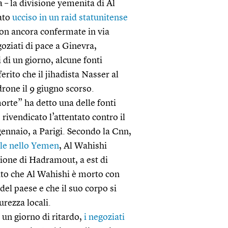
 – la divisione yemenita di Al
ato
ucciso in un raid statunitense
on ancora confermate in via
goziati di pace a Ginevra,
i di un giorno, alcune fonti
rito che il jihadista Nasser al
drone il 9 giugno scorso.
rte” ha detto una delle fonti
ivendicato l’attentato contro il
gennaio, a Parigi. Secondo la Cnn,
nale nello Yemen
, Al Wahishi
gione di Hadramout, a est di
ato che Al Wahishi è morto con
del paese e che il suo corpo si
urezza locali.
 un giorno di ritardo,
i negoziati