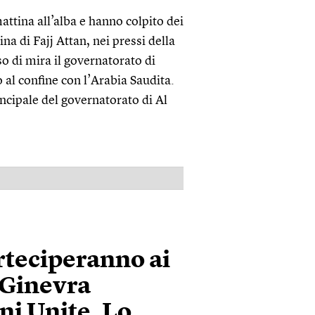
attina all’alba e hanno colpito dei
lina di Fajj Attan, nei pressi della
 di mira il governatorato di
o al confine con l’Arabia Saudita.
incipale del governatorato di Al
PUBBLICITÀ
parteciperanno ai
 Ginevra
ni Unite. Lo