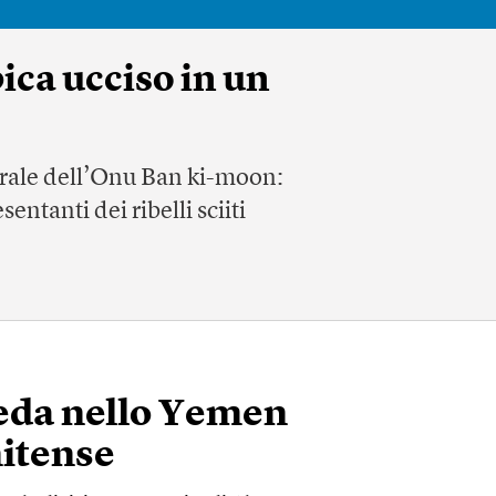
ica ucciso in un
nerale dell’Onu Ban ki-moon:
ntanti dei ribelli sciiti
aeda nello Yemen
nitense