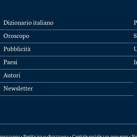
Dizionario italiano
P
Oroscopo
S
Pubblicità
U
Paesi
I
Autori
Newsletter
e 04003131002 • Partita iva 04850721004 • Capitale sociale 120.000 euro •
No