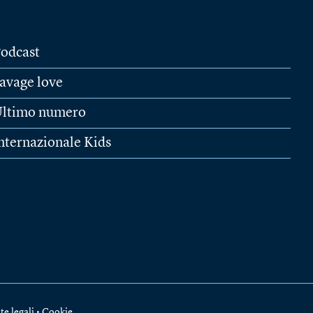
odcast
avage love
ltimo numero
nternazionale Kids
te legali
•
Cookie