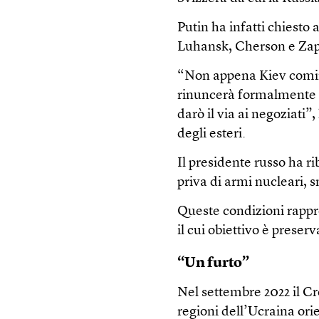
Putin ha infatti chiesto 
Luhansk, Cherson e Zapor
“Non appena Kiev comince
rinuncerà formalmente ad
darò il via ai negoziati”
degli esteri.
Il presidente russo ha r
priva di armi nucleari, s
Queste condizioni rappre
il cui obiettivo è preserv
“Un furto”
Nel settembre 2022 il C
regioni dell’Ucraina ori