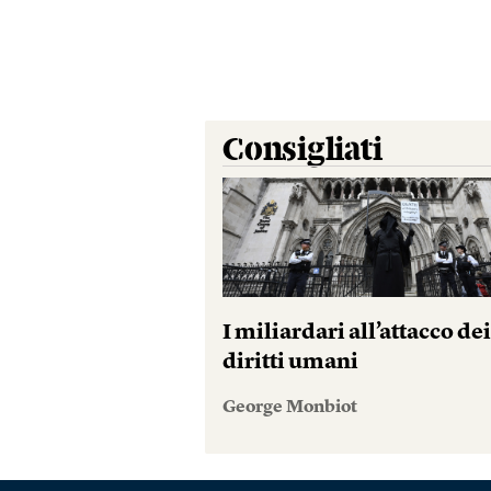
Consigliati
I miliardari all’attacco de
diritti umani
George Monbiot