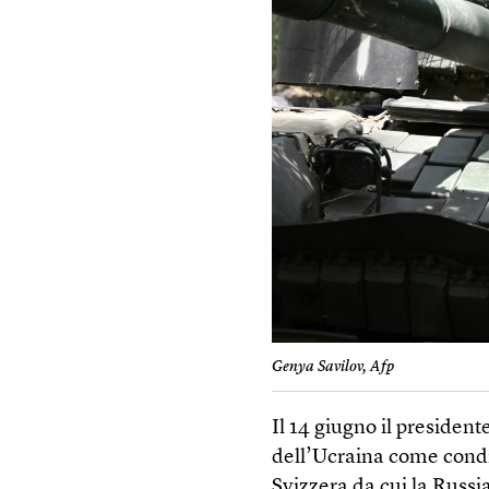
Genya Savilov, Afp
Il 14 giugno il president
dell’Ucraina come condiz
Svizzera da cui la Russia