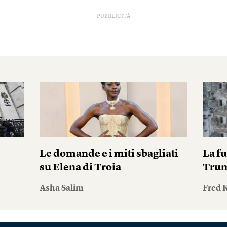
PUBBLICITÀ
i
Le domande e i miti sbagliati
La fu
su Elena di Troia
Tru
Asha Salim
Fred 