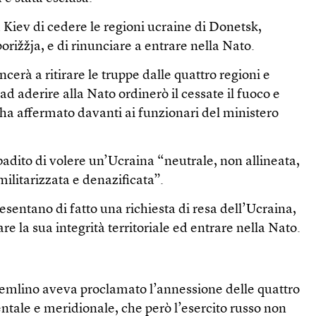
a Kiev di cedere le regioni ucraine di Donetsk,
ižžja, e di rinunciare a entrare nella Nato.
rà a ritirare le truppe dalle quattro regioni e
 aderire alla Nato ordinerò il cessate il fuoco e
, ha affermato davanti ai funzionari del ministero
ibadito di volere un’Ucraina “neutrale, non allineata,
militarizzata e denazificata”.
sentano di fatto una richiesta di resa dell’Ucraina,
are la sua integrità territoriale ed entrare nella Nato.
remlino aveva proclamato l’annessione delle quattro
entale e meridionale, che però l’esercito russo non