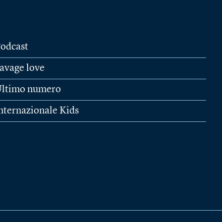
odcast
avage love
ltimo numero
nternazionale Kids