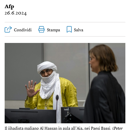
Afp
26.6.2024
Condividi
Stampa
Il jihadista maliano Al Hassan in aula all’Aja, nei Paesi Bassi. (
Peter