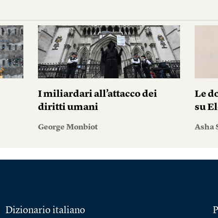
I miliardari all’attacco dei
Le do
diritti umani
su El
George Monbiot
Asha 
Dizionario italiano
P