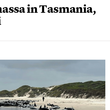
assa in Tasmania,
i