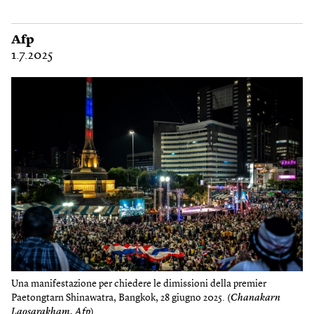
Afp
1.7.2025
Una manifestazione per chiedere le dimissioni della premier
Paetongtarn Shinawatra, Bangkok, 28 giugno 2025. (
Chanakarn
Laosarakham, Afp
)