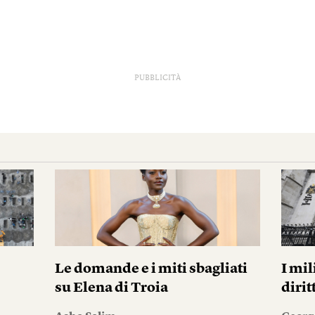
PUBBLICITÀ
Le domande e i miti sbagliati
I mil
su Elena di Troia
diri