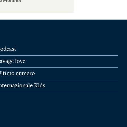
e Monbiot
odcast
avage love
ltimo numero
nternazionale Kids