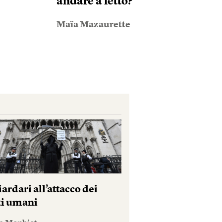
andare a letto?
Maïa Mazaurette
iardari all’attacco dei
tti umani