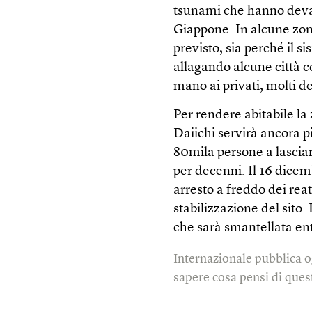
tsunami che hanno devas
Giappone. In alcune zone 
previsto, sia perché il s
allagando alcune città co
mano ai privati, molti de
Per rendere abitabile la
Daiichi servirà ancora p
80mila persone a lasciare
per decenni. Il 16 dicem
arresto a freddo dei rea
stabilizzazione del sito.
che sarà smantellata en
Internazionale pubblica o
sapere cosa pensi di quest