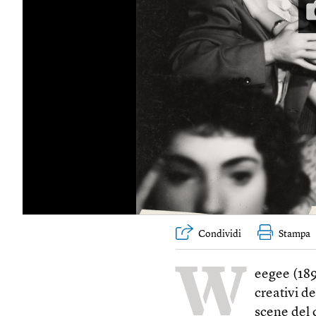
Condividi
Stampa
W
eegee (189
creativi d
scene del 