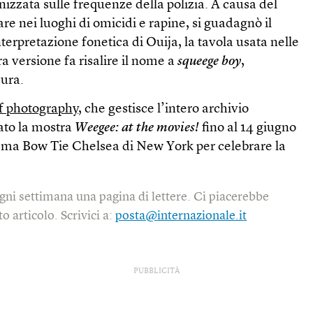
nizzata sulle frequenze della polizia. A causa del
re nei luoghi di omicidi e rapine, si guadagnò il
rpretazione fonetica di Ouija, la tavola usata nelle
ra versione fa risalire il nome a
squeege boy
,
cura.
of photography
, che gestisce l’intero archivio
ato la mostra
Weegee: at the movies!
fino al 14 giugno
inema Bow Tie Chelsea di New York per celebrare la
gni settimana una pagina di lettere. Ci piacerebbe
o articolo. Scrivici a:
posta@internazionale.it
PUBBLICITÀ