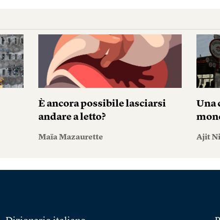
È ancora possibile lasciarsi
Una c
andare a letto?
mond
Maïa Mazaurette
Ajit N