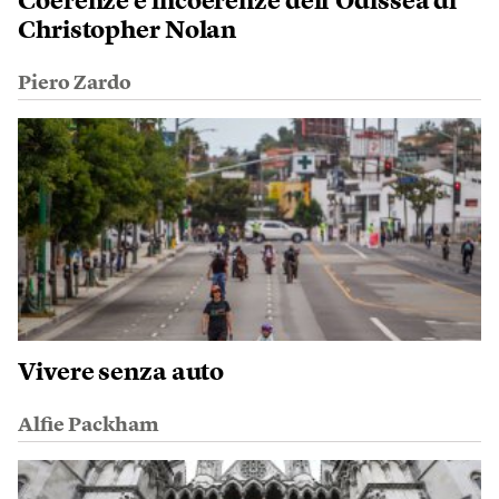
Coerenze e incoerenze dell’Odissea di
Christopher Nolan
Piero Zardo
Vivere senza auto
Alfie Packham