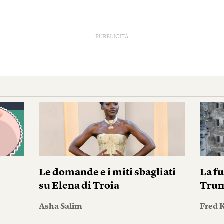
PUBBLICITÀ
Le domande e i miti sbagliati
La fu
su Elena di Troia
Tru
Asha Salim
Fred 