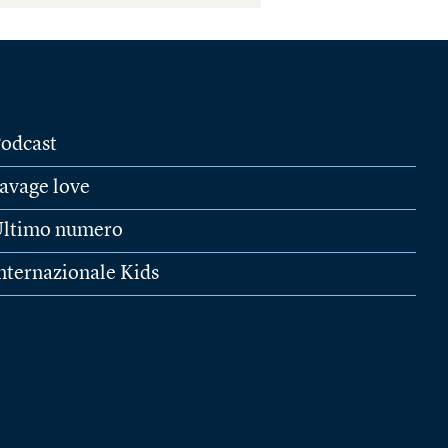
odcast
avage love
ltimo numero
nternazionale Kids