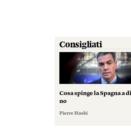
Consigliati
Cosa spinge la Spagna a d
no
Pierre Haski