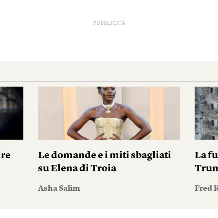
PUBBLICITÀ
ire
Le domande e i miti sbagliati
La fu
su Elena di Troia
Tru
Asha Salim
Fred 