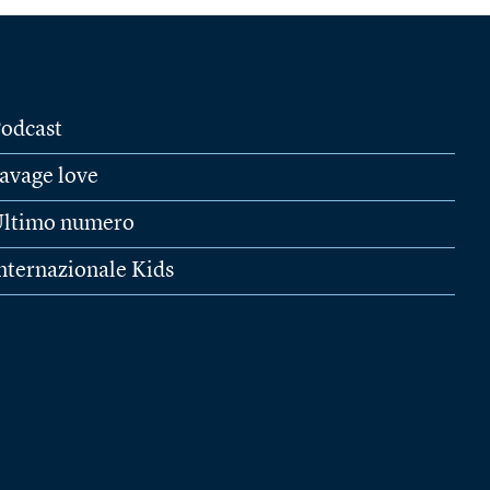
odcast
avage love
ltimo numero
nternazionale Kids