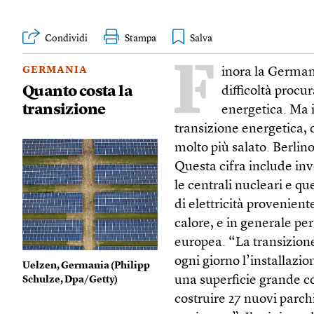
Condividi
Stampa
F
GERMANIA
inora la Germani
Quanto costa la
difficoltà procu
transizione
energetica. Ma i
transizione energetica, c
molto più salato. Berlino
Questa cifra include inv
le centrali nucleari e 
di elettricità provenien
calore, e in generale per
europea. “La transizion
ogni giorno l’installazio
Uelzen, Germania (
Philipp
una superficie grande c
Schulze, Dpa/Getty
)
costruire 27 nuovi parch