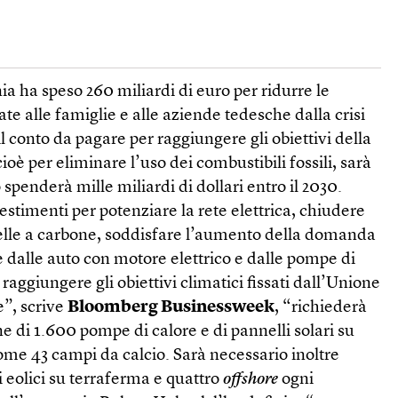
a ha speso 260 miliardi di euro per ridurre le
rate alle famiglie e alle aziende tedesche dalla crisi
l conto da pagare per raggiungere gli obiettivi della
ioè per eliminare l’uso dei combustibili fossili, sarà
 spenderà mille miliardi di dollari entro il 2030.
estimenti per potenziare la rete elettrica, chiudere
quelle a carbone, soddisfare l’aumento della domanda
te dalle auto con motore elettrico e dalle pompe di
 raggiungere gli obiettivi climatici fissati dall’Unione
e”, scrive
Bloomberg Businessweek
, “richiederà
ne di 1.600 pompe di calore e di pannelli solari su
ome 43 campi da calcio. Sarà necessario inoltre
i eolici su terraferma e quattro
offshore
ogni