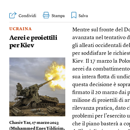
Condividi
Stampa
UCRAINA
Mentre sul fronte del Do
Aerei e proiettili
avanzata nel tentativo d
per Kiev
gli alleati occidentali 
per soddisfare le richie
Kiev. Il 17 marzo la Pol
aerei da combattimento 
sua intera flotta di undi
questa decisione è sopra
firmato il 20 marzo dai 
milione di proiettili di 
rilevanza pratica, dato c
problemi per l’esercito 
Chasiv Yar, 17 marzo 2023
che il piano basterà a c
(
Muhammed Enes Yildirim,