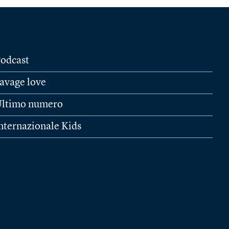
odcast
avage love
ltimo numero
nternazionale Kids