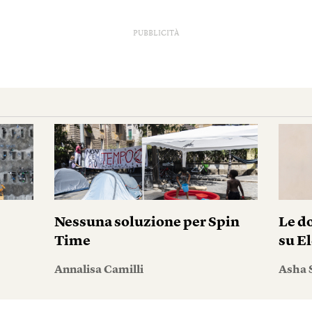
PUBBLICITÀ
Nessuna soluzione per Spin
Le do
Time
su El
Annalisa Camilli
Asha 