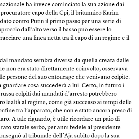
rnazionale ha invece cominciato la sua azione dai
l procuratore capo della Cpi, il britannico Karim
dato contro Putin il primo passo per una serie di
proccio dall’alto verso il basso può essere lo
acciare una linea netta tra il capo di un regime e il
 dal mandato sembra diversa da quella creata dalle
che non era stato direttamente coinvolto, osservava
le persone del suo entou­rage che venivano colpite.
a guardare cosa succederà a lui. Certo, in futuro i
e russa colpiti dai mandati d’arresto potrebbero
oro lealtà al regime, come già successo ai tempi delle
onfine tra l’apparato, che non è stato ancora preso di
aro. A tale riguardo, è utile ricordare un paio di
arato statale serbo, per anni fedele al presidente
onsegnò al tribunale dell’Aja subito dopo la sua