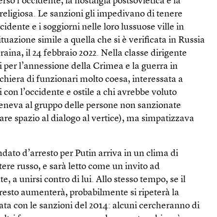
erso l’occidente, la nostalgia postsovietica e la
 religiosa. Le sanzioni gli impedivano di tenere
cidente e i soggiorni nelle loro lussuose ville in
tuazione simile a quella che si è verificata in Russia
aina, il 24 febbraio 2022. Nella classe dirigente
ni per l’annessione della Crimea e la guerra in
hiera di funzionari molto coesa, interessata a
 con l’occidente e ostile a chi avrebbe voluto
rteneva al gruppo delle persone non sanzionate
iare spazio al dialogo al vertice), ma simpatizzava
ndato d’arresto per Putin arriva in un clima di
otere russo, e sarà letto come un invito ad
, a unirsi contro di lui. Allo stesso tempo, se il
esto aumenterà, probabilmente si ripeterà la
eata con le sanzioni del 2014: alcuni cercheranno di