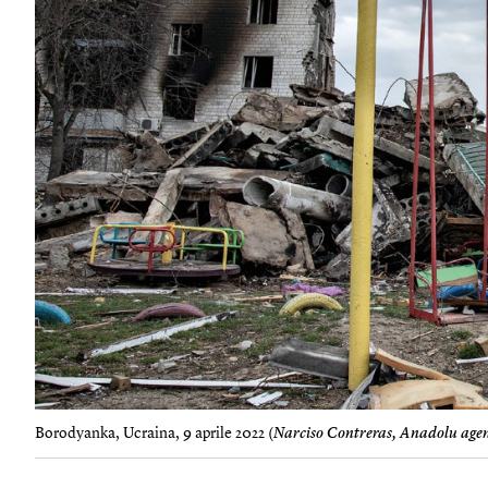
Borodyanka, Ucraina, 9 aprile 2022 (
Narciso Contreras, Anadolu age