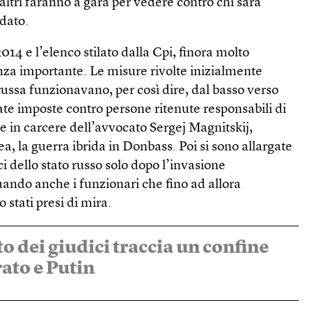
, altri faranno a gara per vedere contro chi sarà
dato.
 2014 e l’elenco stilato dalla Cpi, finora molto
renza importante. Le misure rivolte inizialmente
ussa funzionavano, per così dire, dal basso verso
tate imposte contro persone ritenute responsabili di
te in carcere dell’avvocato Sergej Magnitskij,
a, la guerra ibrida in Donbass. Poi si sono allargate
tici dello stato russo solo dopo l’invasione
uando anche i funzionari che fino ad allora
stati presi di mira.
o dei giudici traccia un confine
rato e Putin