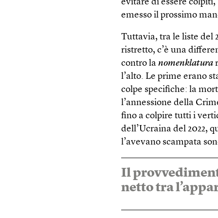
evitare di essere colpiti
emesso il prossimo man
Tuttavia, tra le liste del
ristretto, c’è una diffe
contro la
nomenklatura
r
l’alto. Le prime erano s
colpe specifiche: la mor
l’annessione della Crime
fino a colpire tutti i ver
dell’Ucraina del 2022, q
l’avevano scampata sono 
Il provvediment
netto tra l’appa