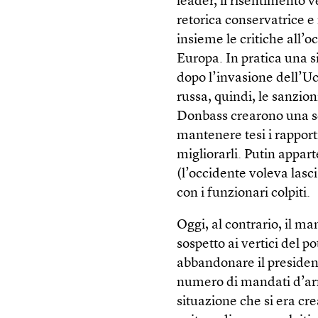
leader, il risentimento v
retorica conservatrice e
insieme le critiche all’oc
Europa. In pratica una si
dopo l’invasione dell’Ucr
russa, quindi, le sanzio
Donbass crearono una sc
mantenere tesi i rapporti
migliorarli. Putin appa
(l’occidente voleva lasc
con i funzionari colpiti.
Oggi, al contrario, il ma
sospetto ai vertici del p
abbandonare il presidente
numero di mandati d’arr
situazione che si era cr