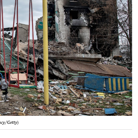
ncy/Getty
)