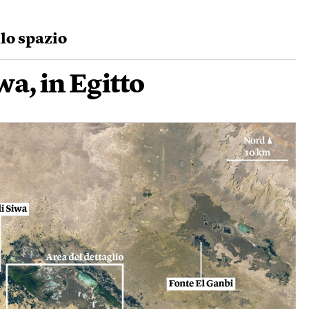
llo spazio
wa, in Egitto