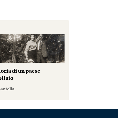
ria di un paese
ellato
antella