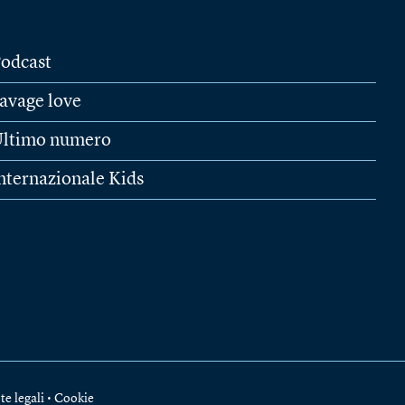
odcast
avage love
ltimo numero
nternazionale Kids
te legali
•
Cookie