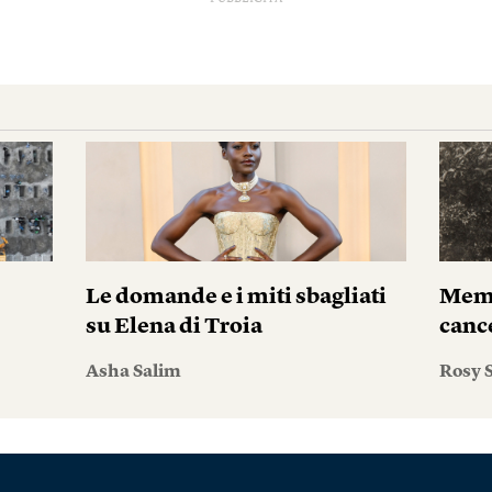
Le domande e i miti sbagliati
Memo
su Elena di Troia
canc
Asha Salim
Rosy S