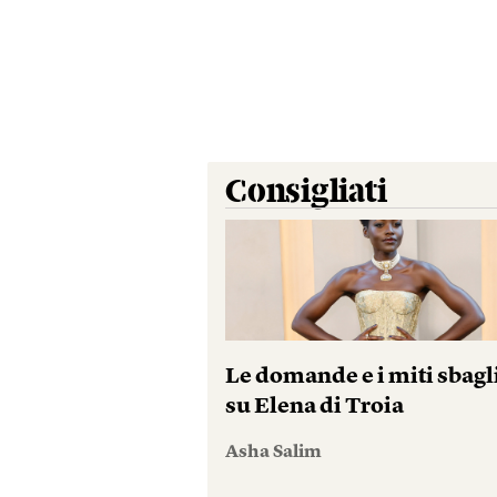
Consigliati
Le domande e i miti sbagl
su Elena di Troia
Asha Salim