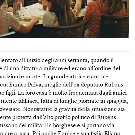
entato all’inizio degli anni settanta, quando il
one di una dittatura militare ed erano all’ordine del
sparizioni e morte. La grande attrice e autrice
eta Eunice Paiva, moglie dell’ex deputato Rubens
e figli. La loro casa è molto frequentata dagli amici
emente idilliaca, fatta di lunghe giornate in spiaggia,
rovvisate. Nonostante la gravità della situazione sia
sente protetta dall’alto profilo politico di Rubens.
ussano dei militari in borghese e si portano via
ornare a casa. Poi anche Eunice e sua figlia Eliana