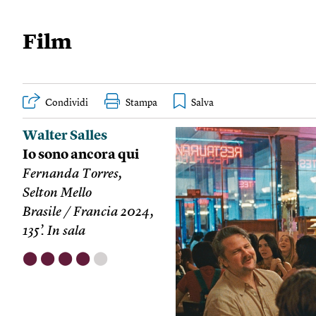
Film
Condividi
Stampa
Walter Salles
Io sono ancora qui
Fernanda Torres,
Selton Mello
Brasile / Francia 2024,
135’. In sala
⬤
⬤
⬤
⬤
⬤