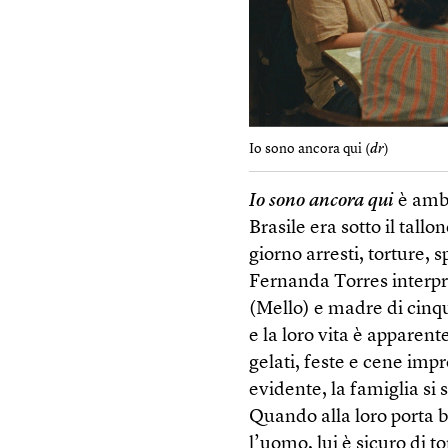
Io sono ancora qui (
dr
)
Io sono ancora qui
è ambi
Brasile era sotto il tall
giorno arresti, torture, 
Fernanda Torres interpr
(Mello) e madre di cinqu
e la loro vita è apparent
gelati, feste e cene imp
evidente, la famiglia si 
Quando alla loro porta b
l’uomo, lui è sicuro di t