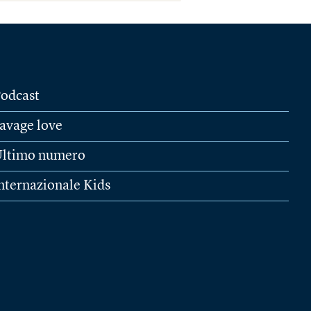
odcast
avage love
ltimo numero
nternazionale Kids