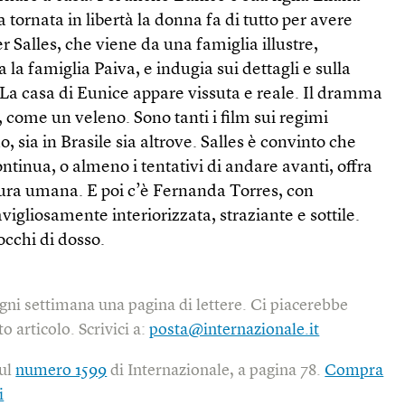
 tornata in libertà la donna fa di tutto per avere
r Salles, che viene da una famiglia illustre,
la famiglia Paiva, e indugia sui dettagli e sulla
 La casa di Eunice appare vissuta e reale. Il dramma
come un veleno. Sono tanti i film sui regimi
o, sia in Brasile sia altrove. Salles è convinto che
ntinua, o almeno i tentativi di andare avanti, offra
tura umana. E poi c’è Fernanda Torres, con
igliosamente interiorizzata, straziante e sottile.
 occhi di dosso.
gni settimana una pagina di lettere. Ci piacerebbe
o articolo. Scrivici a:
posta@internazionale.it
sul
numero 1599
di Internazionale, a pagina 78.
Compra
i