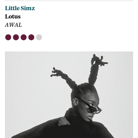
Little Simz
Lotus
AWAL
⬤
⬤
⬤
⬤
⬤