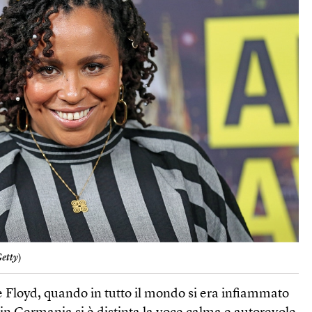
Getty
)
 Floyd, quando in tutto il mondo si era infiammato