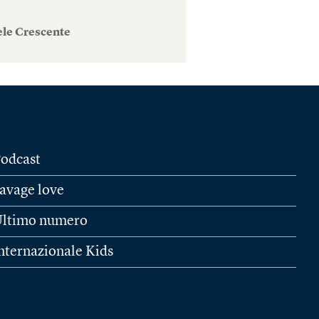
ele Crescente
odcast
avage love
ltimo numero
nternazionale Kids