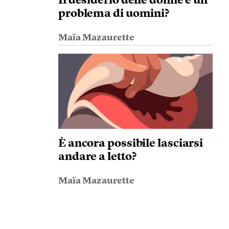
Il desiderio delle donne è un
problema di uomini?
Maïa Mazaurette
È ancora possibile lasciarsi
andare a letto?
Maïa Mazaurette