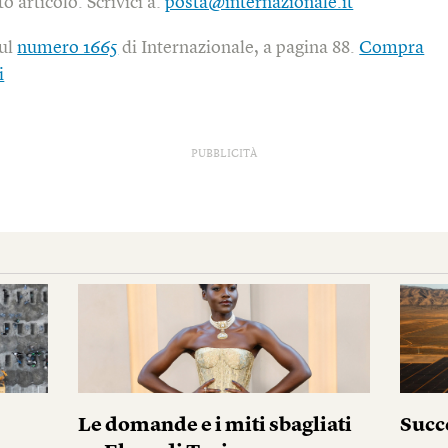
o articolo. Scrivici a:
posta@internazionale.it
sul
numero 1665
di Internazionale, a pagina 88.
Compra
i
PUBBLICITÀ
Le domande e i miti sbagliati
Succ