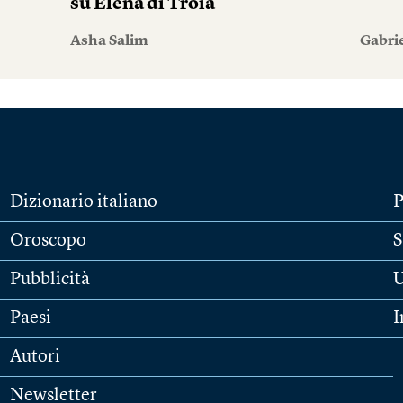
su Elena di Troia
Asha Salim
Gabri
Dizionario italiano
P
Oroscopo
S
Pubblicità
U
Paesi
I
Autori
Newsletter