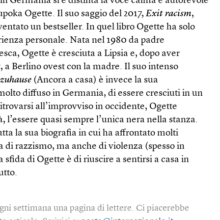
, in Germania si è distinta la voce calma e autorevole
Tupoka Ogette. Il suo saggio del 2017,
Exit racism
,
ventato un bestseller. In quel libro Ogette ha solo
rienza personale. Nata nel 1980 da padre
sca, Ogette è cresciuta a Lipsia e, dopo aver
, a Berlino ovest con la madre. Il suo intenso
zuhause
(Ancora a casa) è invece la sua
molto diffuso in Germania, di essere cresciuti in un
ritrovarsi all’improvviso in occidente, Ogette
à, l’essere quasi sempre l’unica nera nella stanza.
ta la sua biografia in cui ha affrontato molti
rla di razzismo, ma anche di violenza (spesso in
 sfida di Ogette è di riuscire a sentirsi a casa in
utto.
gni settimana una pagina di lettere. Ci piacerebbe