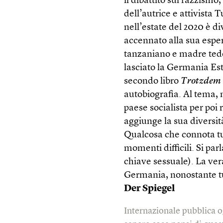
il dibattito sul razzismo
dell’autrice e attivista 
nell’estate del 2020 è di
accennato alla sua espe
tanzaniano e madre tede
lasciato la Germania Est
secondo libro
Trotzdem 
autobiografia. Al tema, 
paese socialista per poi 
aggiunge la sua diversit
Qualcosa che connota tut
momenti difficili. Si pa
chiave sessuale). La vera
Germania, nonostante t
Der Spiegel
Internazionale pubblica o