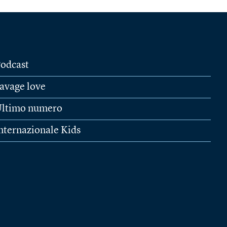
odcast
avage love
ltimo numero
nternazionale Kids