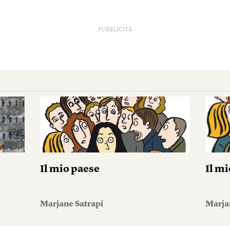
PUBBLICITÀ
Il mio paese
Il m
Marjane Satrapi
Marja