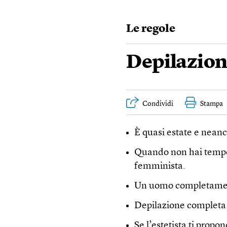
Le regole
Depilazio
Condividi
Stampa
È quasi estate e neanch
Quando non hai tempo p
femminista.
Un uomo completament
Depilazione completa d
Se l’estetista ti propone