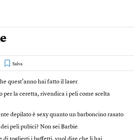
ne
e quest’anno hai fatto il laser.
er la ceretta, rivendica i peli come scelta
e depilato è sexy quanto un barboncino rasato.
ei peli pubici? Non sei Barbie.
 di toglierti i baffetti, vuol dire che li hai.