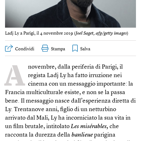
Ladj Ly a Parigi, il 4 novembre 2019 (
Joel Saget, afp/getty images
)
Condividi
Stampa
A
novembre, dalla periferia di Parigi, il
regista Ladj Ly ha fatto irruzione nei
cinema con un messaggio importante: la
Francia multiculturale esiste, e non se la passa
bene. Il messaggio nasce dall’esperienza diretta di
Ly. Trentanove anni, figlio di un netturbino
arrivato dal Mali, Ly ha incorniciato la sua vita in
un film brutale, intitolato
Les misérables,
che
racconta la durezza della
banlieue
parigina