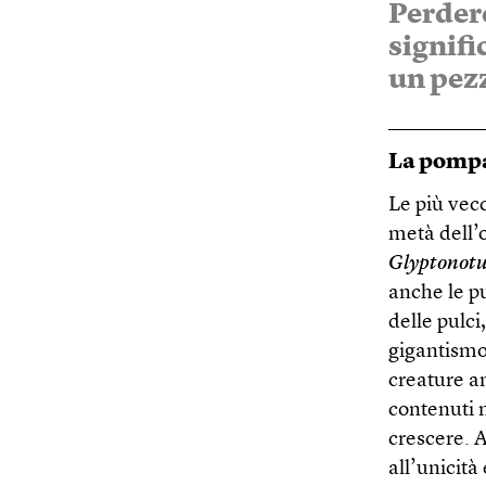
Perder
signif
un pez
La pompa
Le più vecc
metà dell’
Glyptonotu
anche le pu
delle pulci
gigantismo
creature an
contenuti 
crescere. A
all’unicità