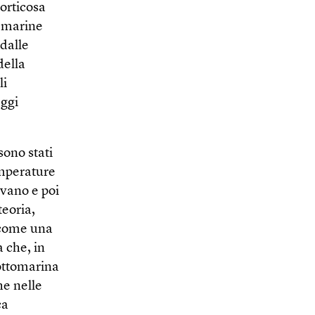
vorticosa
e marine
 dalle
della
li
Oggi
sono stati
emperature
ivano e poi
teoria,
 come una
 che, in
sottomarina
he nelle
ca