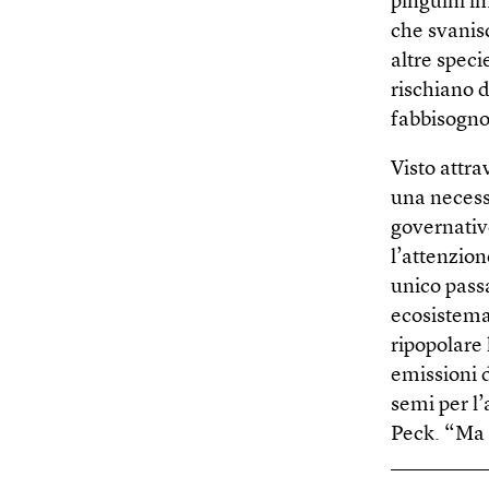
pinguini im
che svanisc
altre speci
rischiano 
fabbisogno
Visto attra
una necessi
governativ
l’attenzio
unico pass
ecosistema 
ripopolare 
emissioni 
semi per l’
Peck. “Ma p