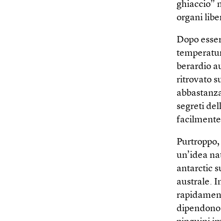
ghiaccio” n
organi libe
Dopo essers
temperatura
berardio au
ritrovato s
abbastanza 
segreti del
facilmente
Purtroppo, 
un’idea nat
antarctic s
australe. I
rapidament
dipendono 