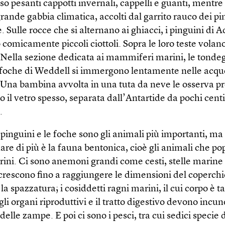
so pesanti cappotti invernali, cappelli e guanti, mentre
rande gabbia climatica, accolti dal garrito rauco dei pi
 Sulle rocce che si alternano ai ghiacci, i pinguini di A
comicamente piccoli ciottoli. Sopra le loro teste volano 
. Nella sezione dedicata ai mammiferi marini, le tondeg
 foche di Weddell si immergono lentamente nelle acqu
e. Una bambina avvolta in una tuta da neve le osserva 
 il vetro spesso, separata dall’Antartide da pochi cent
.
 pinguini e le foche sono gli animali più importanti, ma
re di più è la fauna bentonica, cioè gli animali che po
rini. Ci sono anemoni grandi come cesti, stelle marine 
crescono fino a raggiungere le dimensioni del coperchi
la spazzatura; i cosiddetti ragni marini, il cui corpo è 
 gli organi riproduttivi e il tratto digestivo devono incun
 delle zampe. E poi ci sono i pesci, tra cui sedici specie 