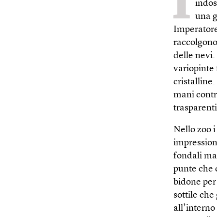
I
indos
una g
Imperatore.
raccolgono 
delle nevi
variopinte
cristallin
mani contro
trasparenti
Nello zoo i
impressiona
fondali ma
punte che 
bidone per 
sottile che
all’interno