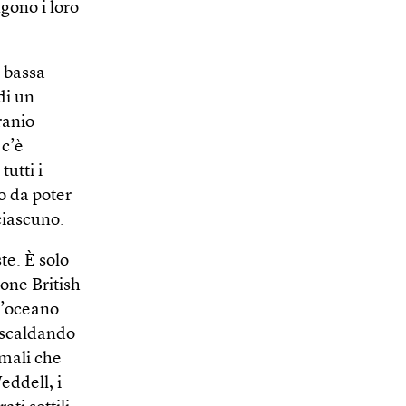
gono i loro
a bassa
di un
ranio
 c’è
utti i
o da poter
ciascuno.
te. È solo
ione British
ll’oceano
riscaldando
imali che
eddell, i