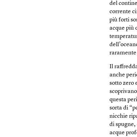
del contine
corrente c
più forti s
acque più 
temperatura
dell’ocean
raramente s
Il raffred
anche peri
sotto zero 
scoprivano 
questa per
sorta di “
nicchie rip
di spugne, 
acque prof