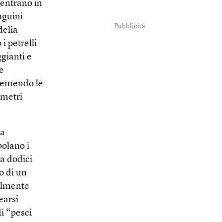
 entrano in
nguini
Pubblicità
delia
i petrelli
gianti e
e
premendo le
imetri
 a
polano i
a dodici
o di un
talmente
earsi
di “pesci