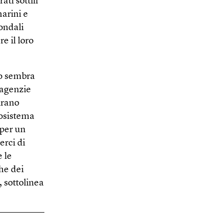
ati sottili
marini e
ondali
e il loro
no sembra
 agenzie
irano
cosistema
 per un
erci di
 le
he dei
, sottolinea