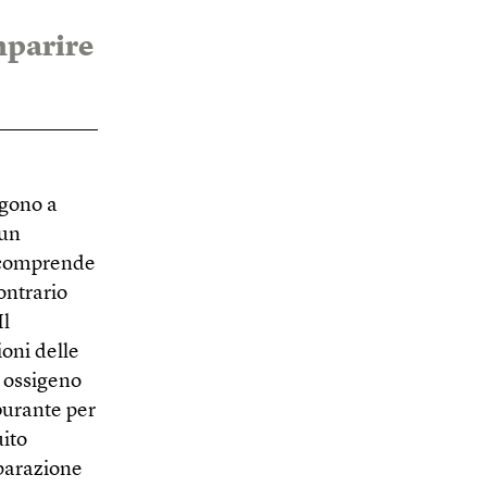
mparire
lgono a
 un
e comprende
ontrario
Il
oni delle
i ossigeno
burante per
uito
eparazione