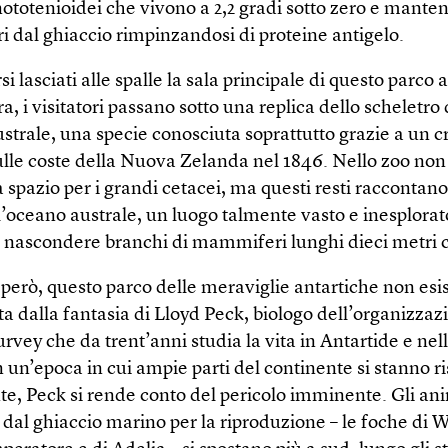
ototenioidei che vivono a 2,2 gradi sotto zero e manten
ri dal ghiaccio rimpinzandosi di proteine antigelo.
i lasciati alle spalle la sala principale di questo parco 
, i visitatori passano sotto una replica dello scheletro 
strale, una specie conosciuta soprattutto grazie a un c
ulle coste della Nuova Zelanda nel 1846. Nello zoo non
spazio per i grandi cetacei, ma questi resti raccontano t
l’oceano australe, un luogo talmente vasto e inesplorat
 nascondere branchi di mammiferi lunghi dieci metri 
però, questo parco delle meraviglie antartiche non esis
a dalla fantasia di Lloyd Peck, biologo dell’organizzaz
urvey che da trent’anni studia la vita in Antartide e ne
n un’epoca in cui ampie parti del continente si stanno 
e, Peck si rende conto del pericolo imminente. Gli an
dal ghiaccio marino per la riproduzione – le foche di W