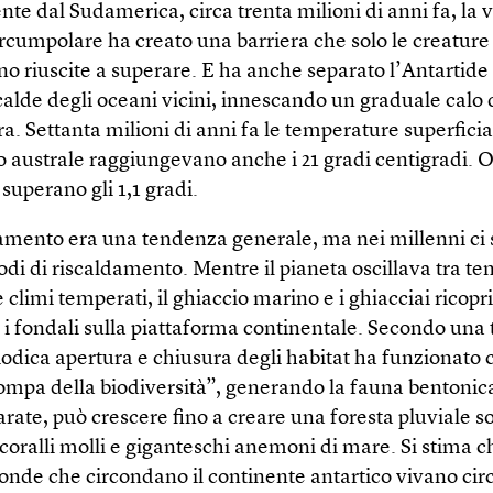
nte dal Sudamerica, circa trenta milioni di anni fa, la 
ircumpolare ha creato una barriera che solo le creatur
ono riuscite a superare. E ha anche separato l’Antartide
calde degli oceani vicini, innescando un graduale calo 
. Settanta milioni di anni fa le temperature superficia
o australe raggiungevano anche i 21 gradi centigradi. 
uperano gli 1,1 gradi.
damento era una tendenza generale, ma nei millenni ci 
odi di riscaldamento. Mentre il pianeta oscillava tra t
e climi temperati, il ghiaccio marino e i ghiacciai ricopr
i fondali sulla piattaforma continentale. Secondo una 
iodica apertura e chiusura degli habitat ha funzionato
pompa della biodiversità”, generando la fauna bentonica
arate, può crescere fino a creare una foresta pluviale 
coralli molli e giganteschi anemoni di mare. Si stima c
onde che circondano il continente antartico vivano cir