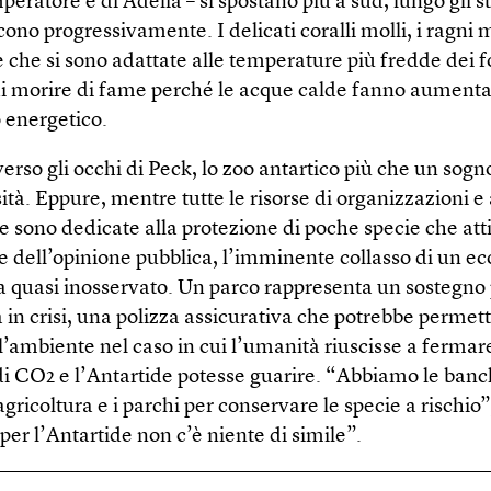
peratore e di Adelia – si spostano più a sud, lungo gli str
ono progressivamente. I delicati coralli molli, i ragni 
e che si sono adattate alle temperature più fredde dei f
di morire di fame perché le acque calde fanno aumentar
 energetico.
verso gli occhi di Peck, lo zoo antartico più che un sog
tà. Eppure, mentre tutte le risorse di organizzazioni e
e sono dedicate alla protezione di poche specie che att
ne dell’opinione pubblica, l’imminente collasso di un e
a quasi inosservato. Un parco rappresenta un sostegno
in crisi, una polizza assicurativa che potrebbe permett
l’ambiente nel caso in cui l’umanità riuscisse a fermare
di CO2 e l’Antartide potesse guarire. “Abbiamo le banc
agricoltura e i parchi per conservare le specie a rischio”
er l’Antartide non c’è niente di simile”.