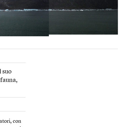
l suo
 fauna,
tori, con