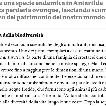
e una specie endemica in Antartide
ica perderla ovunque, lasciando sco
zo del patrimonio del nostro mondo
 della biodiversità
hie descrizioni scientifiche degli animali antartici risa
ottocento. Uno dei primi esemplari a essere esaminati,
s antarcticus
, fa parte di una famiglia di crostacei ch
lci di mare di cui sono piene le nostre spiagge. Ma al c
, cresce fino a raggiungere le dimensioni di una mano. 
 è molto diffuso nel continente. Le eccezionali dimensi
tartiche sono probabilmente dovute ai più alti livelli d
nelle acque fredde, che forniscono agli animali più car
nche il modo in cui si è formata l’Antartide ha contrib
 e alla diversità della vita lungo le sue coste. Dopo la s