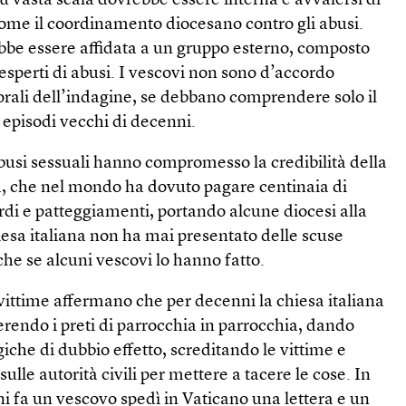
 vasta scala dovrebbe essere interna e avvalersi di
come il coordinamento diocesano contro gli abusi.
bbe essere affidata a un gruppo esterno, composto
 esperti di abusi. I vescovi non sono d’accordo
orali dell’indagine, se debbano comprendere solo il
 episodi vecchi di decenni.
 abusi sessuali hanno compromesso la credibilità della
, che nel mondo ha dovuto pagare centinaia di
ordi e patteggiamenti, portando alcune diocesi alla
iesa italiana non ha mai presentato delle scuse
anche se alcuni vescovi lo hanno fatto.
vittime affermano che per decenni la chiesa italiana
ferendo i preti di parrocchia in parrocchia, dando
giche di dubbio effetto, screditando le vittime e
ulle autorità civili per mettere a tacere le cose. In
ni fa un vescovo spedì in Vaticano una lettera e un