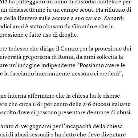
2012 ha patteggiato un anno di custodia cautelare per
un diciassettenne in un campo scout. Ha rifiutato di
 della Reuters sulle accuse a suo carico. Zanardi
dodici anni è stato abusato da Giraudo e che in
epressione e fatto uso di droghe.
te tedesco che dirige il Centro per la protezione dei
università gregoriana di Roma, da anni sollecita la
ttare un’indagine indipendente.“Possiamo avere le
 se la facciamo internamente nessuno ci crederà”,
gine interna affermano che la chiesa ha le risorse
e che circa il 62 per cento delle 226 diocesi italiane
i ascolto dove si possono presentare denunce di abusi.
rato di vergognarsi per l’incapacità della chiesa
 casi di abusi sessuali e ha detto che deve diventare