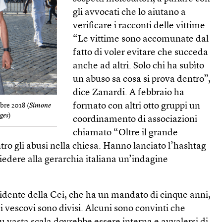
gli avvocati che lo aiutano a
verificare i racconti delle vittime.
“Le vittime sono accomunate dal
fatto di voler evitare che succeda
anche ad altri. Solo chi ha subìto
un abuso sa cosa si prova dentro”,
dice Zanardi. A febbraio ha
formato con altri otto gruppi un
bre 2018 (
Simone
ges
)
coordinamento di associazioni
chiamato “Oltre il grande
ontro gli abusi nella chiesa. Hanno lanciato l’hash­tag
edere alla gerarchia italiana un’indagine
sidente della Cei, che ha un mandato di cinque anni,
i vescovi sono divisi. Alcuni sono convinti che