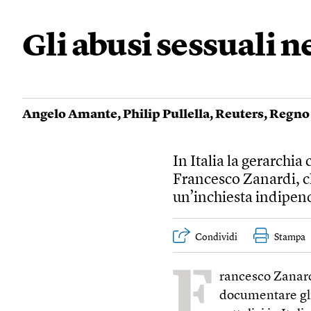
Gli abusi sessuali n
Angelo Amante
,
Philip Pullella
,
Reuters
,
Regno
In Italia la gerarchia
Francesco Zanardi, ch
un’inchiesta indipen
Condividi
Stampa
F
rancesco Zanardi
documentare gli