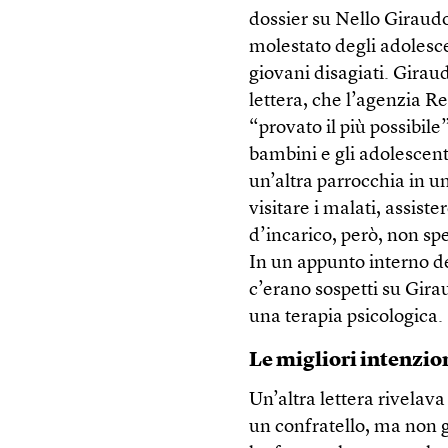
dossier su Nello Giraudo
molestato degli adolesc
giovani disagiati. Girau
lettera, che l’agenzia R
“provato il più possibile”
bambini e gli adolescen
un’altra parrocchia in u
visitare i malati, assiste
d’incarico, però, non sp
In un appunto interno del
c’erano sospetti su Gira
una terapia psicologica.
Le migliori intenzio
Un’altra lettera rivelav
un confratello, ma non gl