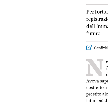
Per fortu
registraz
dell’imma
futuro
Condivid
N
e
Aveva sapu
costretto a
prestito alc
latini più d