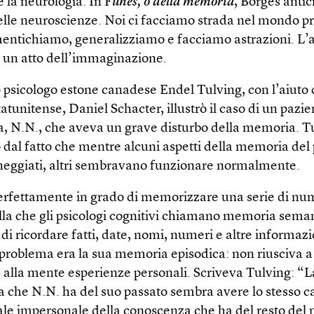
e la neurologia. In F
unes, o della memoria
, Borges antic
elle neuroscienze. Noi ci facciamo strada nel mondo pr
entichiamo, generalizziamo e facciamo astrazioni. L’a
un atto dell’immaginazione.
o psicologo estone canadese Endel Tulving, con l’aiuto 
atunitense, Daniel Schacter, illustrò il caso di un pazie
, N.N., che aveva un grave disturbo della memoria. T
o dal fatto che mentre alcuni aspetti della memoria del
eggiati, altri sembravano funzionare normalmente.
erfettamente in grado di memorizzare una serie di num
la che gli psicologi cognitivi chiamano memoria seman
 di ricordare fatti, date, nomi, numeri e altre informazi
l problema era la sua memoria episodica: non riusciva a
 alla mente esperienze personali. Scriveva Tulving: “L
 che N.N. ha del suo passato sembra avere lo stesso c
ale impersonale della conoscenza che ha del resto del