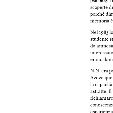
psicologia 
scoperte d
perché dim
memoria è 
Nel 1985 l
studente st
da amnesia
interessat
erano dann
N.N. era p
Aveva quel
la capacità
astratte. I
richiamare
conoscenza
esperienzi