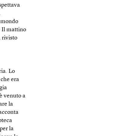
ospettava
a
el mondo
 Il mattino
 rivisto
ia. Lo
 che era
gia
è venuto a
are la
racconta
ioteca
per la