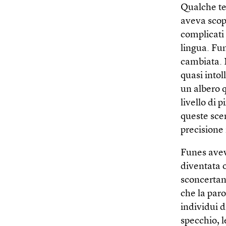
Qualche tem
aveva scop
complicati 
lingua. Fu
cambiata. 
quasi intol
un albero 
livello di
queste scen
precisione 
Funes avev
diventata 
sconcertant
che la par
individui d
specchio, 