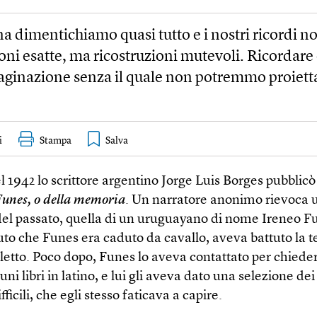
na dimentichiamo quasi tutto e i nostri ricordi n
ioni esatte, ma ricostruzioni mutevoli. Ricordare 
ginazione senza il quale non potremmo proietta
i
Stampa
l 1942 lo scrittore argentino Jorge Luis Borges pubblicò
Funes, o della memoria
. Un narratore anonimo rievoca u
del passato, quella di un uruguayano di nome Ireneo F
to che Funes era caduto da cavallo, aveva battuto la t
 letto. Poco dopo, Funes lo aveva contattato per chieder
uni libri in latino, e lui gli aveva dato una selezione dei 
ifficili, che egli stesso faticava a capire.