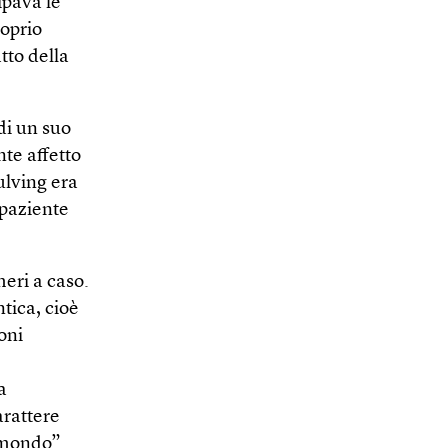
ipava le
oprio
tto della
di un suo
nte affetto
ulving era
 paziente
eri a caso.
tica, cioè
oni
a
arattere
 mondo”.