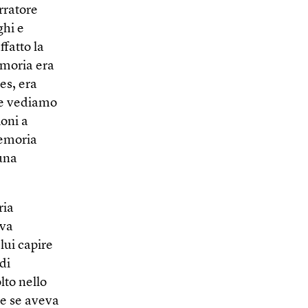
rratore
ghi e
ffatto la
emoria era
es, era
o e vediamo
oni a
memoria
 una
ria
ava
 lui capire
di
lto nello
he se aveva