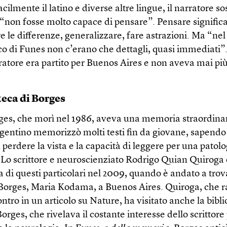
cilmente il latino e diverse altre lingue, il narratore s
“non fosse molto capace di pensare”. Pensare signific
e le differenze, generalizzare, fare astrazioni. Ma “n
co di Funes non c’erano che dettagli, quasi immediati”.
ratore era partito per Buenos Aires e non aveva mai più
teca di Borges
es, che morì nel 1986, aveva una memoria straordinar
argentino memorizzò molti testi fin da giovane, sapendo
 perdere la vista e la capacità di leggere per una patolo
 Lo scrittore e neuroscienziato Rodrigo Quian Quiroga 
di questi particolari nel 2009, quando è andato a trov
Borges, Maria Kodama, a Buenos Aires. Quiroga, che 
ntro in un articolo su Nature, ha visitato anche la bibl
Borges, che rivelava il costante interesse dello scrittore 