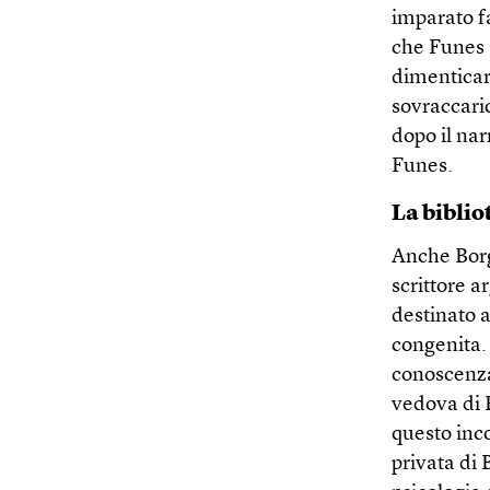
imparato fa
che Funes 
dimenticar
sovraccari
dopo il nar
Funes.
La biblio
Anche Borg
scrittore 
destinato a
congenita.
conoscenza 
vedova di 
questo inco
privata di 