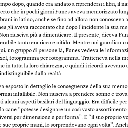
po dopo, quando era andato a riprendersi i libri, il na
erto che in pochi giorni Funes aveva memorizzato lun
brani in latino, anche se fino ad allora non conosceva a
nes gli aveva raccontato che dopo l’incidente la sua m
Non riusciva più a dimenticare. Il presente, diceva Fun
lerabile tanto era ricco e nitido. Mentre noi guardiam
qui, un gruppo di persone là, Funes vedeva le informazi
 pixel, fotogramma per fotogramma. Tratteneva nella 
e in tutta la loro chiarezza, e quindi i ricordi avevano
indistinguibile dalla realtà.
a esposto in dettaglio le conseguenze della sua memo
ormai infallibile. Non riusciva a prendere sonno e trov
i alcuni aspetti basilari del linguaggio. Era difficile per
ola cane “potesse designare un così vasto assortimento 
iversi per dimensione e per forma”. E “il suo proprio vo
le sue proprie mani, lo sorprendevano ogni volta”. Anc