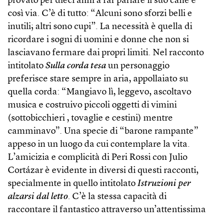
provato per dieci anni a far parlare il suo cane e
così via. C’è di tutto: “Alcuni sono sforzi belli e
inutili; altri sono cupi”. La necessità è quella di
ricordare i sogni di uomini e donne che non si
lasciavano fermare dai propri limiti. Nel racconto
intitolato
Sulla corda tesa
un personaggio
preferisce stare sempre in aria, appollaiato su
quella corda: “Mangiavo lì, leggevo, ascoltavo
musica e costruivo piccoli oggetti di vimini
(sottobicchieri , tovaglie e cestini) mentre
camminavo”. Una specie di “barone rampante”
appeso in un luogo da cui contemplare la vita.
L’amicizia e complicità di Peri Rossi con Julio
Cortázar è evidente in diversi di questi racconti,
specialmente in quello intitolato
Istruzioni per
alzarsi dal letto
. C’è la stessa capacità di
raccontare il fantastico attraverso un’attentissima