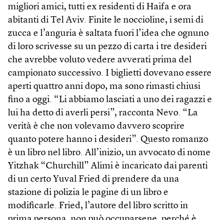
migliori amici, tutti ex residenti di Haifa e ora
abitanti di Tel Aviv. Finite le noccioline, i semi di
zucca e l’anguria è saltata fuori l’idea che ognuno
di loro scrivesse su un pezzo di carta i tre desideri
che avrebbe voluto vedere avverati prima del
campionato successivo. I biglietti dovevano essere
aperti quattro anni dopo, ma sono rimasti chiusi
fino a oggi. “Li abbiamo lasciati a uno dei ragazzi e
lui ha detto di averli persi”, racconta Nevo. “La
verità è che non volevamo davvero scoprire
quanto potere hanno i desideri”. Questo romanzo
è un libro nel libro. All’inizio, un avvocato di nome
Yitzhak “Churchill” Alimi è incaricato dai parenti
di un certo Yuval Fried di prendere da una
stazione di polizia le pagine di un libro e
modificarle. Fried, l’autore del libro scritto in
prima persona, non può occuparsene, perché è