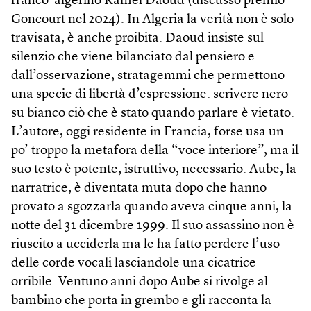
franco-algerino Kamel Daoud (discusso premio
Goncourt nel 2024). In Algeria la verità non è solo
travisata, è anche proibita. Daoud insiste sul
silenzio che viene bilanciato dal pensiero e
dall’osservazione, stratagemmi che permettono
una specie di libertà d’espressione: scrivere nero
su bianco ciò che è stato quando parlare è vietato.
L’autore, oggi residente in Francia, forse usa un
po’ troppo la metafora della “voce interiore”, ma il
suo testo è potente, istruttivo, necessario. Aube, la
narratrice, è diventata muta dopo che hanno
provato a sgozzarla quando aveva cinque anni, la
notte del 31 dicembre 1999. Il suo assassino non è
riuscito a ucciderla ma le ha fatto perdere l’uso
delle corde vocali lasciandole una cicatrice
orribile. Ventuno anni dopo Aube si rivolge al
bambino che porta in grembo e gli racconta la