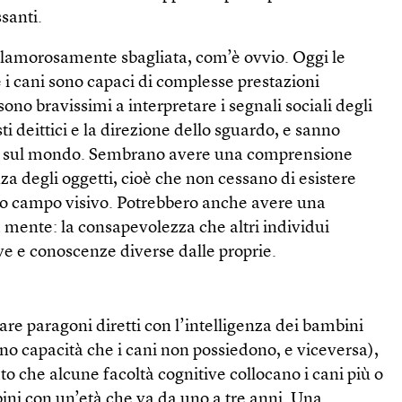
ssanti.
 clamorosamente sbagliata, com’è ovvio. Oggi le
 i cani sono capaci di complesse prestazioni
ono bravissimi a interpretare i segnali sociali degli
i deittici e la direzione dello sguardo, e sanno
he sul mondo. Sembrano avere una comprensione
a degli oggetti, cioè che non cessano di esistere
ro campo visivo. Potrebbero anche avere una
 mente: la consapevolezza che altri individui
ve e conoscenze diverse dalle proprie.
are paragoni diretti con l’intelligenza dei bambini
nno capacità che i cani non possiedono, e viceversa),
to che alcune facoltà cognitive collocano i cani più o
ini con un’età che va da uno a tre anni. Una