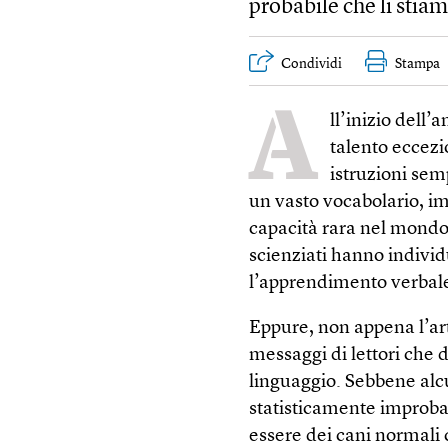
probabile che li sti
Condividi
Stampa
A
ll’inizio dell’
talento eccez
istruzioni sem
un vasto vocabolario, im
capacità rara nel mondo c
scienziati hanno individ
l’apprendimento verbal
Eppure, non appena l’art
messaggi di lettori che 
linguaggio. Sebbene alcu
statisticamente improbabi
essere dei cani normali