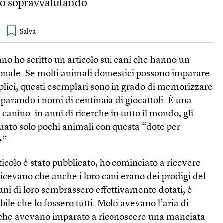
amo sopravvalutando
anno ho scritto un articolo sui cani che hanno un
ionale. Se molti animali domestici possono imparare
plici, questi esemplari sono in grado di memorizzare
parando i nomi di centinaia di giocattoli. È una
anino: in anni di ricerche in tutto il mondo, gli
uato solo pochi animali con questa “dote per
e”.
icolo è stato pubblicato, ho cominciato a ricevere
dicevano che anche i loro cani erano dei prodigi del
ni di loro sembrassero effettivamente dotati, è
le che lo fossero tutti. Molti avevano l’aria di
 che avevano imparato a riconoscere una manciata