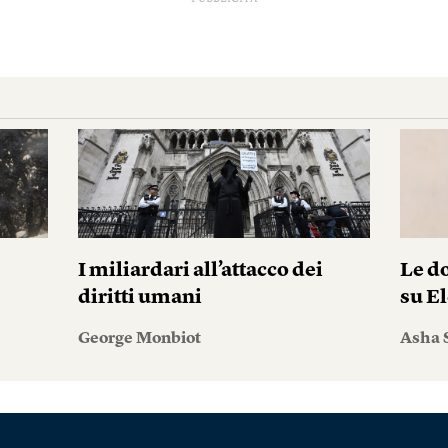
I miliardari all’attacco dei
Le do
diritti umani
su El
George Monbiot
Asha 