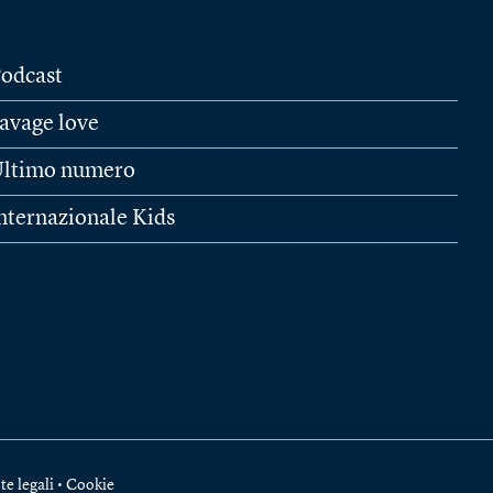
odcast
avage love
ltimo numero
nternazionale Kids
te legali
•
Cookie