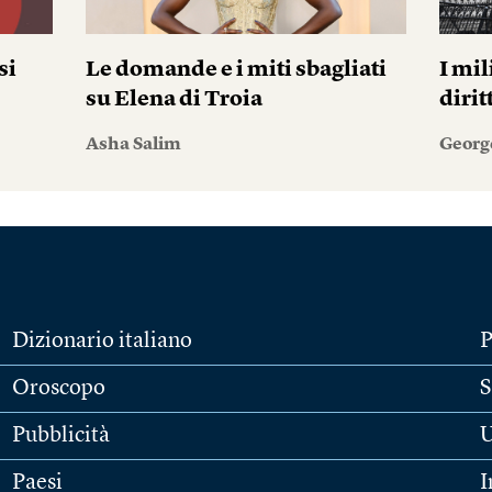
si
Le domande e i miti sbagliati
I mil
su Elena di Troia
diri
Asha Salim
Georg
Dizionario italiano
P
Oroscopo
S
Pubblicità
U
Paesi
I