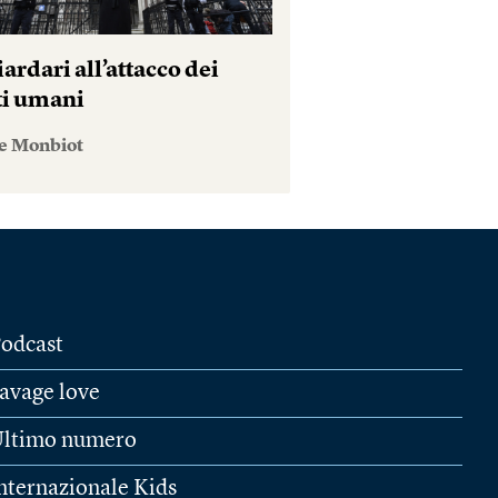
iardari all’attacco dei
tti umani
e Monbiot
odcast
avage love
ltimo numero
nternazionale Kids