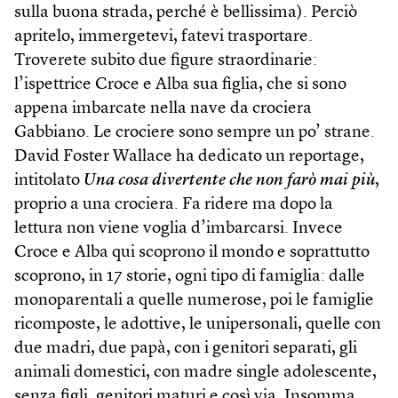
sulla buona strada, perché è bellissima). Perciò
apritelo, immergetevi, fatevi trasportare.
Troverete subito due figure straordinarie:
l’ispettrice Croce e Alba sua figlia, che si sono
appena imbarcate nella nave da crociera
Gabbiano. Le crociere sono sempre un po’ strane.
David Foster Wallace ha dedicato un reportage,
intitolato
Una cosa divertente che non farò mai più
,
proprio a una crociera. Fa ridere ma dopo la
lettura non viene voglia d’imbarcarsi. Invece
Croce e Alba qui scoprono il mondo e soprattutto
scoprono, in 17 storie, ogni tipo di famiglia: dalle
monoparentali a quelle numerose, poi le famiglie
ricomposte, le adottive, le unipersonali, quelle con
due madri, due papà, con i genitori separati, gli
animali domestici, con madre single adolescente,
senza figli, genitori maturi e così via. Insomma