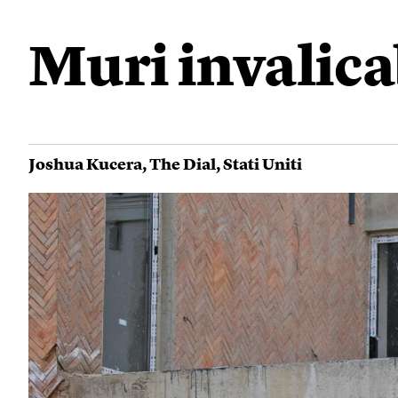
Muri invalica
Joshua Kucera
,
The Dial
,
Stati Uniti