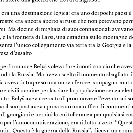
ombattere una guerra che trovava ingiusta.
era una destinazione logica: era uno dei pochi paesi il 
restre era ancora aperto ai russi che non potevano perm
erei. Ma decine di migliaia di suoi connazionali avevano
, e la frontiera di Larsi, una cittadina sulle montagne 
enta l’unico collegamento via terra tra la Georgia e la
resa d’assalto.
 performance Belyš voleva fare i conti con ciò che avev
do la Russia. Ma aveva scelto il momento sbagliato: il
sia aveva intrapreso una nuova feroce campagna contro
ure civili ucraine per lasciare la popolazione senza elett
nto. Belyš aveva cercato di promuovere l’evento sui so
a il suo post aveva provocato una raffica di commenti n
 di georgiani e ucraini la cui tolleranza per qualsiasi co
 per l’autocommiserazione, era ridotta a zero. “Quest
Putin. Questa è la guerra della Russia”, diceva un com