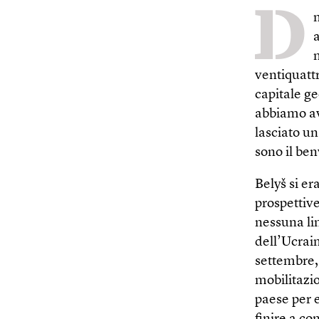
D
m
ventiquattr
capitale ge
abbiamo avu
lasciato un
sono il be
Belyš si e
prospettive
nessuna lin
dell’Ucrain
settembre,
mobilitazio
paese per e