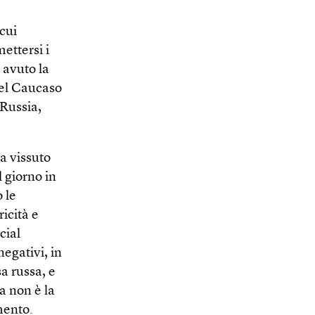
cui
ettersi i
 avuto la
del Caucaso
 Russia,
a vissuto
 giorno in
 le
ricità e
cial
egativi, in
sa russa, e
a non è la
mento.