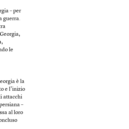
rgia – per
la guerra.
tra
n Georgia,
à,
ndo le
eorgia è la
 e l’inizio
i attacchi
 persiana –
ssa al loro
concluso