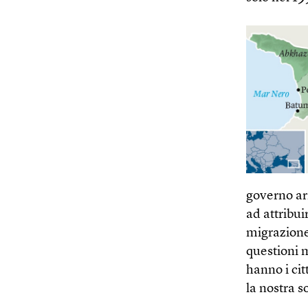
governo ar
ad attribui
migrazione
questioni 
hanno i ci
la nostra s