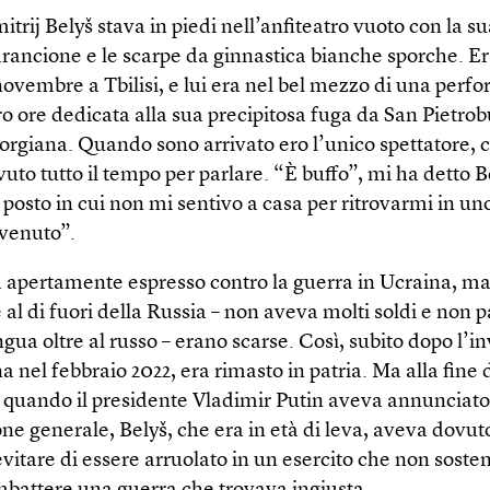
itrij Belyš stava in piedi nell’anfiteatro vuoto con la su
arancione e le scarpe da ginnastica bianche sporche. E
novembre a Tbilisi, e lui era nel bel mezzo di una perf
o ore dedicata alla sua precipitosa fuga da San Pietrob
orgiana. Quando sono arrivato ero l’unico spettatore, c
to tutto il tempo per parlare. “È buffo”, mi ha detto 
 posto in cui non mi sentivo a casa per ritrovarmi in u
nvenuto”.
ra apertamente espresso contro la guerra in Ucraina, ma
 al di fuori della Russia – non aveva molti soldi e non 
gua oltre al russo – erano scarse. Così, subito dopo l’i
a nel febbraio 2022, era rimasto in patria. Ma alla fine 
 quando il presidente Vladimir Putin aveva annunciato
ne generale, Belyš, che era in età di leva, aveva dovuto 
vitare di essere arruolato in un esercito che non soste