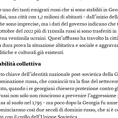
o uno dei tanti emigrati russi che si sono stabiliti in Geo
lisi, una città con 1,2 milioni di abitanti – dall’inizio del
che sono imprecise, ma i dati del governo indicano che 
ottobre del 2022 più di 110mila russi si sono trasferiti i
na ventimila ucraini. Quest’afflusso ha travolto la citt
 dura prova la situazione abitativa e sociale e aggrava
itiche e culturali già esistenti.
ilità collettiva
o chiave dell’identità nazionale post-sovietica della G
minazione russa, che cominciò tra la fine del settecento
nto, quando i re georgiani chiesero protezione contro gl
 russi non solo non riuscirono a prevenire l’aggressione
rasa al suolo nel 1795 – ma poco dopo la Georgia fu anne
minciarono così due secoli di dominio russo, che si è 
91 con il crollo dell’Unione Sovietica.