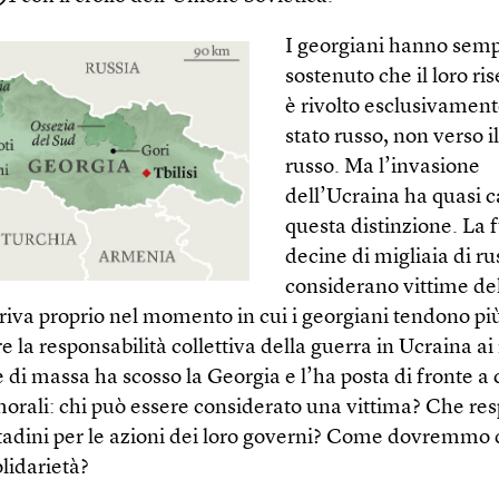
I georgiani hanno sem
sostenuto che il loro r
è rivolto esclusivament
stato russo, non verso i
russo. Ma l’invasione
dell’Ucraina ha quasi c
questa distinzione. La 
decine di migliaia di rus
considerano vittime del
riva proprio nel momento in cui i georgiani tendono pi
re la responsabilità collettiva della guerra in Ucraina ai 
 di massa ha scosso la Georgia e l’ha posta di fronte a
morali: chi può essere considerato una vittima? Che res
ttadini per le azioni dei loro governi? Come dovremmo d
olidarietà?