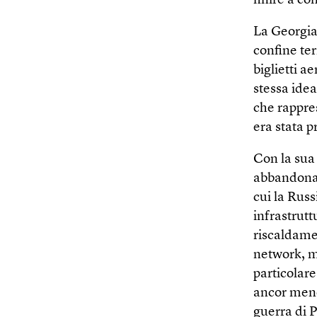
finire a c
La Georgia 
confine ter
biglietti a
stessa idea
che rappres
era stata p
Con la sua
abbandonan
cui la Rus
infrastrutt
riscaldame
network, m
particolare
ancor meno
guerra di 