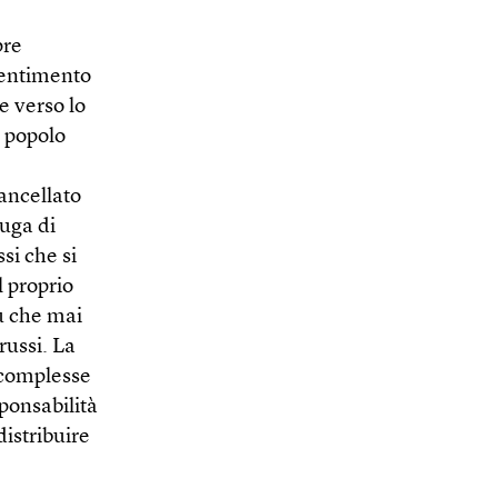
pre
isentimento
e verso lo
l popolo
ancellato
fuga di
si che si
 proprio
ù che mai
russi. La
 complesse
ponsabilità
istribuire