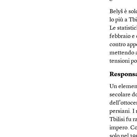
Belyš è sol
lo più a Tbi
Le statisti
febbraio e 
contro appe
mettendo a
tensioni pol
Responsab
Un element
secolare do
dell’ottoce
persiani. I
Tbilisi fu 
impero. Co
solo nel 19