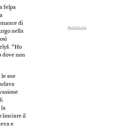
a felpa
ra
ormance di
Pubblicità
urgo nella
osì
Belyš. “Ho
no dove non
 le sue
parlava
nvasione
di
 la
lasciare il
neva e