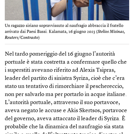
Un ragazzo siriano sopravvissuto al naufragio abbraccia il fratello
arrivato dai Paesi Bassi. Kalamata, 16 giugno 2023 (
Stelios Misinas,
Reuters/Contrasto
)
Nel tardo pomeriggio del 16 giugno l’autorità
portuale è stata costretta a confermare quello che
i superstiti avevano riferito ad Alexis Tsipras,
leader del partito di sinistra Syriza, cioè che c’era
stato un tentativo di rimorchiare il peschereccio,
non per salvarlo ma per portarlo in acque italiane.
L’autorità portuale, attraverso il suo portavoce,
aveva negato le accuse e Akis Skertsos, portavoce
del governo, aveva attaccato il leader di Syriza. È
probabile che la dinamica del naufragio sia stata