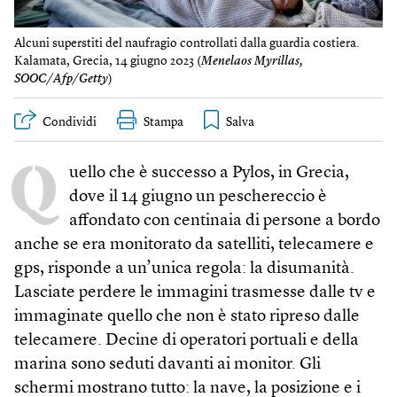
Alcuni superstiti del naufragio controllati dalla guardia costiera.
Kalamata, Grecia, 14 giugno 2023 (
Menelaos Myrillas,
SOOC/Afp/Getty
)
Condividi
Stampa
Q
uello che è successo a Pylos, in Grecia,
dove il 14 giugno un peschereccio è
affondato con centinaia di persone a bordo
anche se era monitorato da satelliti, telecamere e
gps, risponde a un’unica regola: la disumanità.
Lasciate perdere le immagini trasmesse dalle tv e
immaginate quello che non è stato ripreso dalle
telecamere. Decine di operatori portuali e della
marina sono seduti davanti ai monitor. Gli
schermi mostrano tutto: la nave, la posizione e i