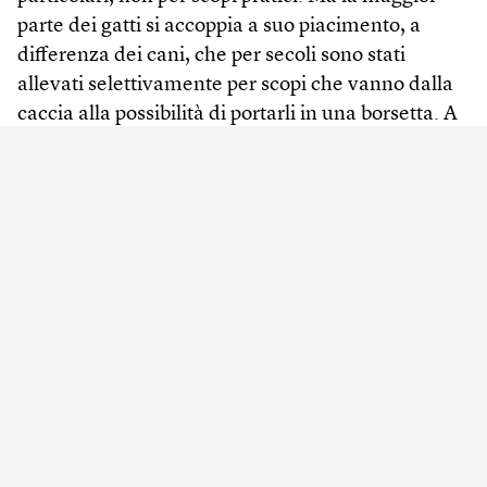
parte dei gatti si accoppia a suo piacimento, a
differenza dei cani, che per secoli sono stati
allevati selettivamente per scopi che vanno dalla
caccia alla possibilità di portarli in una borsetta. A
differenza dei cani, la maggior parte dei gatti esce
ancora di casa e ha comportamenti naturali come
andare a caccia. I gatti hanno un controllo
notevole sulla loro routine quotidiana rispetto ad
altri animali domestici. “Per questo diciamo che
sono semiaddomesticati”, afferma Lyons. “Se li
liberassimo, probabilmente se la caverebbero
abbastanza bene, dando la caccia a uccelli, topi,
ratti e lucertole”. Non hanno bisogno di essere in
sintonia con gli umani.
Nonostante questo non resistiamo alla tentazione
di antropomorfizzarli. Vi siete mai chiesti se siete i