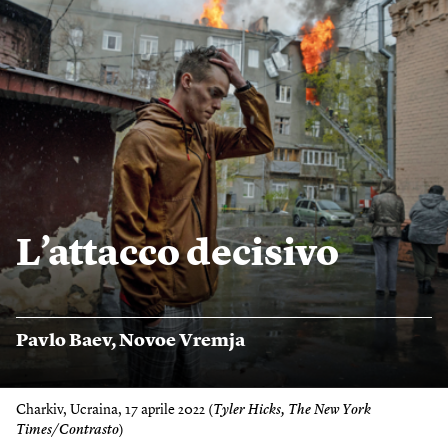
L’attacco decisivo
Pavlo Baev
,
Novoe Vremja
Charkiv, Ucraina, 17 aprile 2022 (
Tyler Hicks, The New York
Times/Contrasto
)