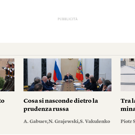
PUBBLICITÀ
to
Cosa si nasconde dietro la
Tra l
prudenza russa
mina
A. Gabuev,N. Grajewski,S. Vakulenko
Piotr