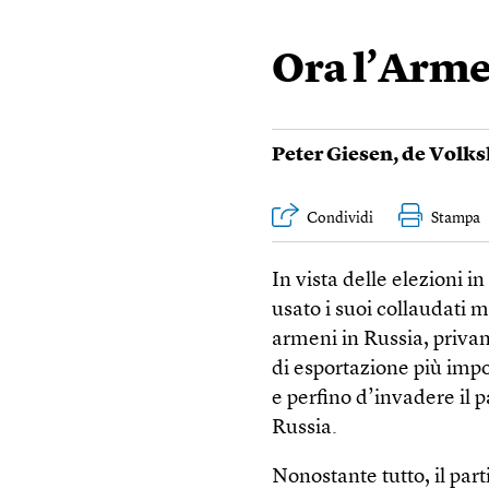
Ora l’Arme
Peter Giesen
,
de Volks
Condividi
Stampa
In vista delle elezioni i
usato i suoi collaudati m
armeni in Russia, priva
di esportazione più impo
e perfino d’invadere il p
Russia.
Nonostante tutto, il par