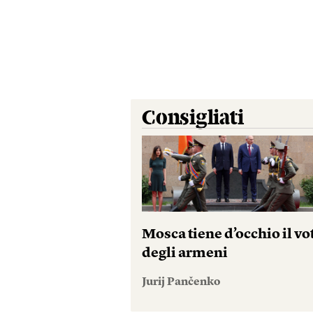
Consigliati
Mosca tiene d’occhio il vo
degli armeni
Jurij Pančenko