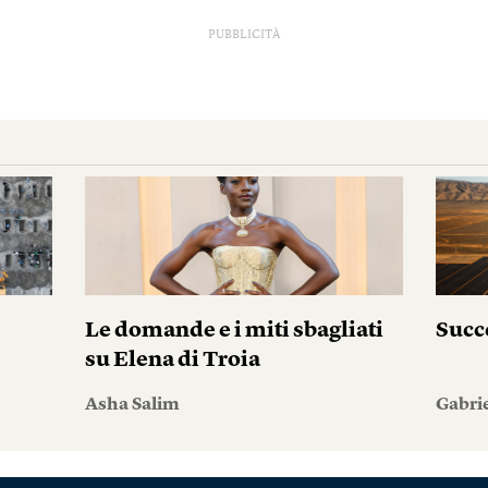
PUBBLICITÀ
Le domande e i miti sbagliati
Succ
su Elena di Troia
Asha Salim
Gabri