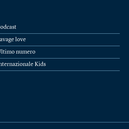
odcast
avage love
ltimo numero
nternazionale Kids