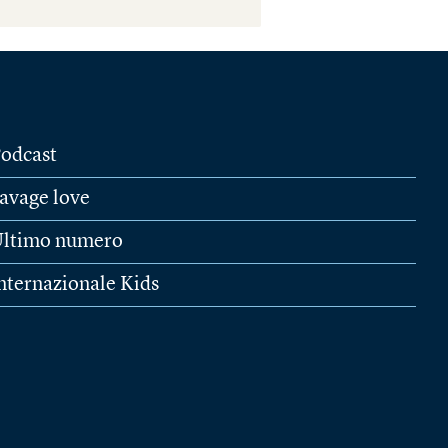
odcast
avage love
ltimo numero
nternazionale Kids