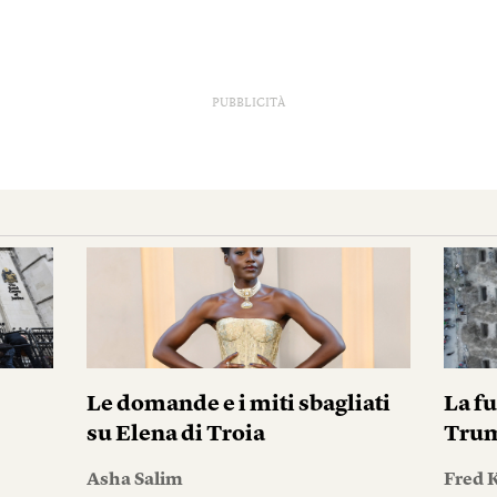
PUBBLICITÀ
i
Le domande e i miti sbagliati
La fu
su Elena di Troia
Tru
Asha Salim
Fred 