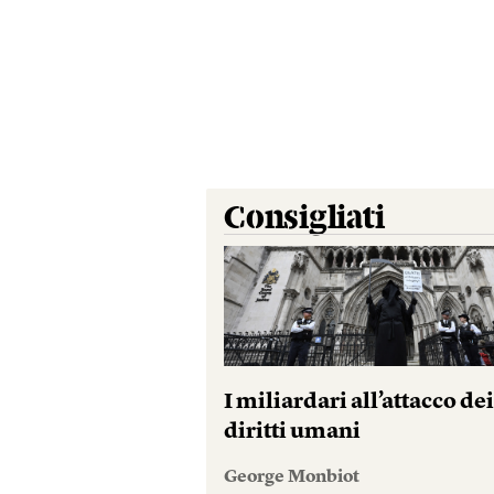
Consigliati
I miliardari all’attacco de
diritti umani
George Monbiot