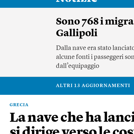
Sono 768 i migra
Gallipoli
Dalla nave era stato lancia
alcune fonti i passeggeri son
dall’equipaggio
ALTRI 13 AGGIORNAMENTI
GRECIA
La nave che ha lanci
si dirige verso le co