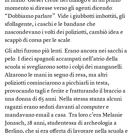
in mano. Gieser crede nel dialogo e in un primo
momento si diresse verso gli agenti dicendo:
“Dobbiamo parlare”. Vide i giubbotti imbottiti, gli
sfollagente, i caschi e le bandane che
nascondevano i volti dei poliziotti, cambiò idea e
scappò di corsa per le scale.
Gli altri furono più lenti. Erano ancora nei sacchi a
pelo. I dieci spagnoli accampati nell’atrio della
scuola si svegliarono sotto i colpi dei manganelli.
Alzarono le mani in segno di resa, ma altri
poliziotti cominciarono a picchiarli in testa,
provocando tagli e ferite e fratturando il braccio a
una donna di 65 anni. Nella stessa stanza alcuni
ragazzi erano seduti davanti al computer e
mandavano email a casa. Tra loro c’era Melanie
Jonasch, 28 anni, studentessa di archeologia a
Berlino, che si era offerta di lavorare nella scuola e