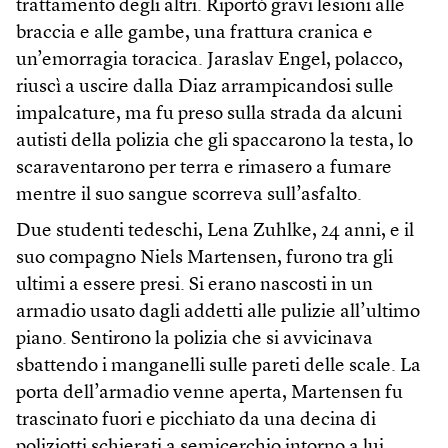
trattamento degli altri. Riportò gravi lesioni alle
braccia e alle gambe, una frattura cranica e
un’emorragia toracica. Jaraslav Engel, polacco,
riuscì a uscire dalla Diaz arrampicandosi sulle
impalcature, ma fu preso sulla strada da alcuni
autisti della polizia che gli spaccarono la testa, lo
scaraventarono per terra e rimasero a fumare
mentre il suo sangue scorreva sull’asfalto.
Due studenti tedeschi, Lena Zuhlke, 24 anni, e il
suo compagno Niels Martensen, furono tra gli
ultimi a essere presi. Si erano nascosti in un
armadio usato dagli addetti alle pulizie all’ultimo
piano. Sentirono la polizia che si avvicinava
sbattendo i manganelli sulle pareti delle scale. La
porta dell’armadio venne aperta, Martensen fu
trascinato fuori e picchiato da una decina di
poliziotti schierati a semicerchio intorno a lui.