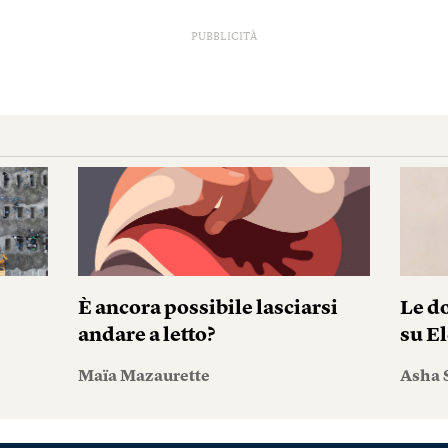
PUBBLICITÀ
È ancora possibile lasciarsi
Le do
andare a letto?
su El
Maïa Mazaurette
Asha 