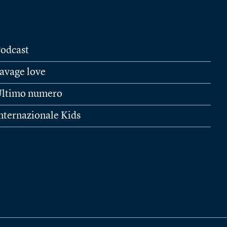
odcast
avage love
ltimo numero
nternazionale Kids