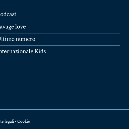
odcast
avage love
ltimo numero
nternazionale Kids
te legali
•
Cookie