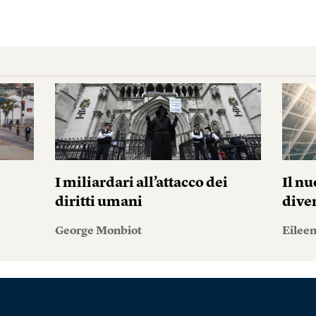
I miliardari all’attacco dei
Il n
diritti umani
dive
George Monbiot
Eileen