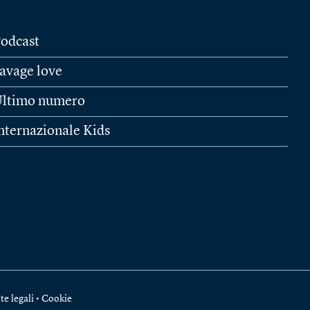
odcast
avage love
ltimo numero
nternazionale Kids
te legali
•
Cookie